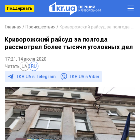
Поддержать
Главная
Происшествия
Криворожский райсуд за полгода рассмотрел более тысячи уголовных дел
Криворожский райсуд за полгода
рассмотрел более тысячи уголовных дел
17:21, 14 июля 2020
Читать
UA
RU
1KR.UA в
Telegram
1KR.UA в
Viber