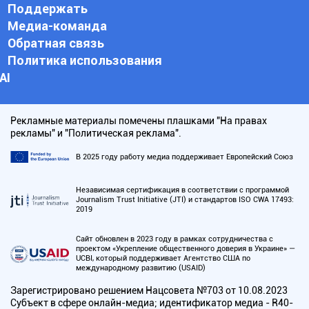
Поддержать
Медиа-команда
Обратная связь
Политика использования
АI
Рекламные материалы помечены плашками "На правах
рекламы" и "Политическая реклама".
В 2025 году работу медиа поддерживает Европейский Союз
Независимая сертификация в соответствии с программой
Journalism Trust Initiative (JTI) и стандартов ISO CWA 17493:
2019
Сайт обновлен в 2023 году в рамках сотрудничества с
проектом «Укрепление общественного доверия в Украине» —
UCBI, который поддерживает Агентство США по
международному развитию (USAID)
Зарегистрировано решением Нацсовета №703 от 10.08.2023
Субъект в сфере онлайн-медиа; идентификатор медиа - R40-