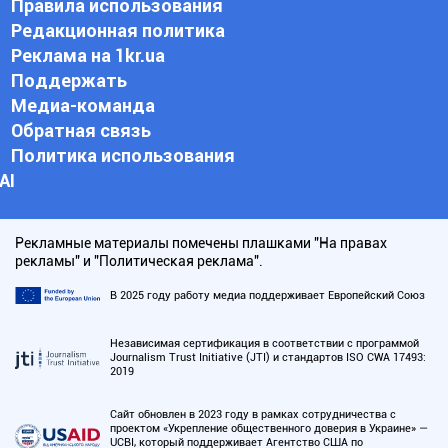
Правила использования
Редакционная политика
Реклама на 1kr.ua
Поддержать
Медиа-команда
Обратная связь
Политика использования
АI
Рекламные материалы помечены плашками "На правах
рекламы" и "Политическая реклама".
В 2025 году работу медиа поддерживает Европейский Союз
Независимая сертификация в соответствии с программой
Journalism Trust Initiative (JTI) и стандартов ISO CWA 17493:
2019
Сайт обновлен в 2023 году в рамках сотрудничества с
проектом «Укрепление общественного доверия в Украине» —
UCBI, который поддерживает Агентство США по