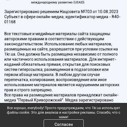
международному развитию (USAID)
Зарегистрировано решением Нацсовета №703 от 10.08.2023
Субъект в сфере онлайн-медиа; идентификатор медиа - R40-
01168
Все текстовые и медийные материалы сайта защищены
авторскими правами в соответствии с действующим
законодательством. Использование любых материалов,
размещенных на сайте, разрешается при условии ссылки на
1kr.ua. Она должна быть размещена независимо от полного
или частичного использования материалов. Для интернет-
изданий обязательна прямая, открытая для поисковых
систем гиперссылка, размещенная в подзаголовке или
первом абзаце материала. В любом другом случае
перепечатка, копирование, воспроизведение или иное
использование материалов является нарушением авторских
прав и строго запрещено.
Все права на размещение материалов принадлежат онлайн-
медиа "Первый Криворожский". Медиа зарегистрировано
Национальным советом Украины по вопросам телевидения и
Все хорошо, everybody! Просто предупреждаем, что 1kr.ua использует
радиовещания.
файлы cookie. Это для анализа и настройки рекламы. Спасибо, что с
нами!
Copyright © 2010 - 2026 Все права защищены
Согласен