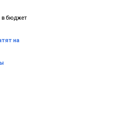
а в бюджет
атят на
ты