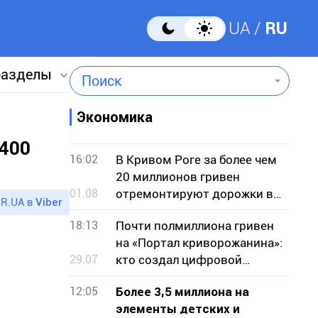
UA
RU
разделы
Поиск
Экономика
 400
16:02
В Кривом Роге за более чем
20 миллионов гривен
01.08
отремонтируют дорожки в
R.UA в
Viber
парке
18:13
Почти полмиллиона гривен
на «Портал криворожанина»:
29.07
кто создал цифровой
сервис для горожан
12:05
Более 3,5 миллиона на
элементы детских и