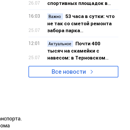
26.07
спортивных площадок в
шести локациях Кривого
16:03
53 часа в сутки: что
Рога
Важно
не так со сметой ремонта
25.07
забора парка
«Шахтёрский» в Кривом
12:01
Почти 400
Роге
Актуальное
тысяч на скамейки с
25.07
навесом: в Терновском
районе Кривого Рога
Все новости
закупят 20 новых скамеек
анспорта.
кома