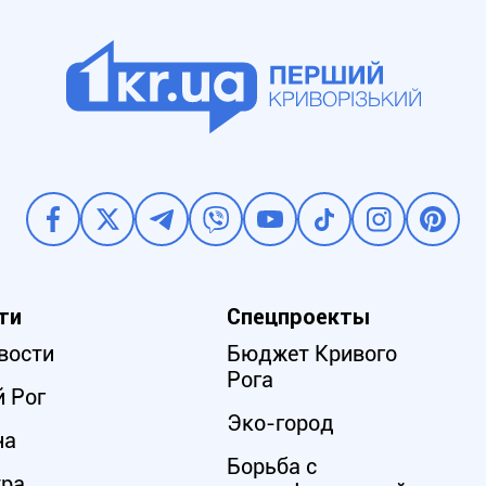
ти
Спецпроекты
вости
Бюджет Кривого
Рога
 Рог
Эко-город
на
Борьба с
ура