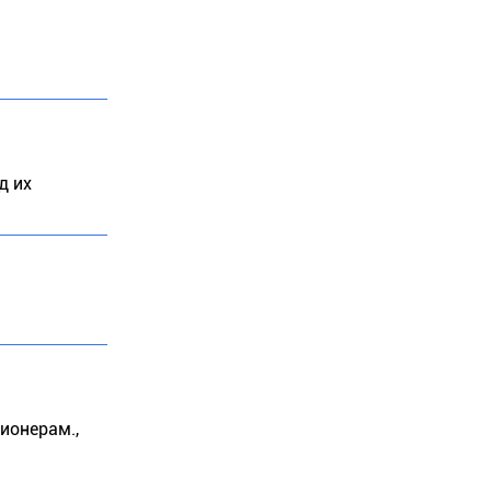
д их
ионерам.,