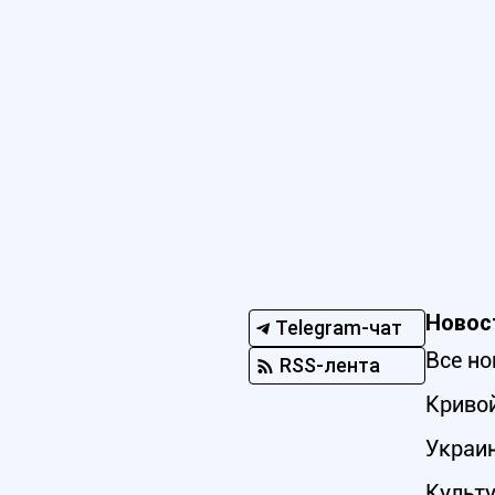
Новос
Telegram-чат
Все но
RSS-лента
Кривой
Украи
Культ