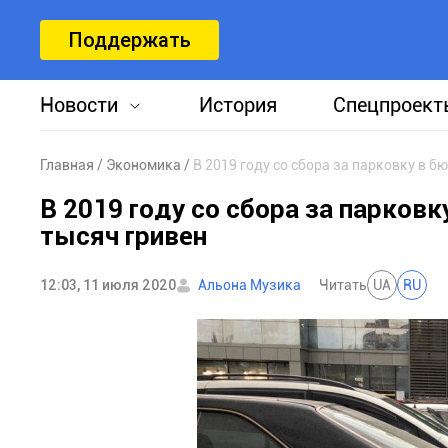
Поддержать
Новости
История
Спецпроект
Главная
Экономика
В 2019 году со сбора за парковку в б
В 2019 году со сбора за парков
тысяч гривен
12:03, 11 июля 2020
Альона Музика
Читать
UA
RU