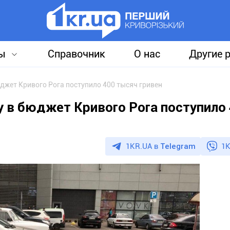
ы
Справочник
О нас
Другие 
юджет Кривого Рога поступило 400 тысяч гривен
ку в бюджет Кривого Рога поступило
1KR.UA в
Telegram
1K