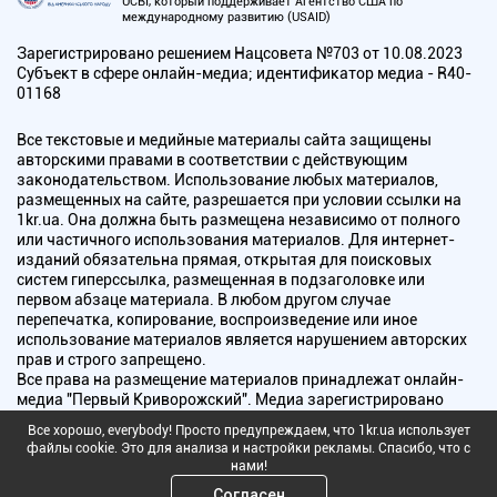
UCBI, который поддерживает Агентство США по
международному развитию (USAID)
Зарегистрировано решением Нацсовета №703 от 10.08.2023
Субъект в сфере онлайн-медиа; идентификатор медиа - R40-
01168
Все текстовые и медийные материалы сайта защищены
авторскими правами в соответствии с действующим
законодательством. Использование любых материалов,
размещенных на сайте, разрешается при условии ссылки на
1kr.ua. Она должна быть размещена независимо от полного
или частичного использования материалов. Для интернет-
изданий обязательна прямая, открытая для поисковых
систем гиперссылка, размещенная в подзаголовке или
первом абзаце материала. В любом другом случае
перепечатка, копирование, воспроизведение или иное
использование материалов является нарушением авторских
прав и строго запрещено.
Все права на размещение материалов принадлежат онлайн-
медиа "Первый Криворожский". Медиа зарегистрировано
Национальным советом Украины по вопросам телевидения и
Все хорошо, everybody! Просто предупреждаем, что 1kr.ua использует
радиовещания.
файлы cookie. Это для анализа и настройки рекламы. Спасибо, что с
нами!
Copyright © 2010 - 2026 Все права защищены
Согласен