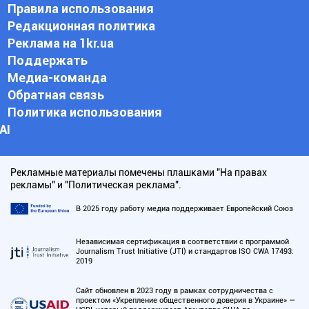
Правила использования
Редакционная политика
Реклама на 1kr.ua
Поддержать
Медиа-команда
Обратная связь
Политика использования
АI
Рекламные материалы помечены плашками "На правах
рекламы" и "Политическая реклама".
В 2025 году работу медиа поддерживает Европейский Союз
Независимая сертификация в соответствии с программой
Journalism Trust Initiative (JTI) и стандартов ISO CWA 17493:
2019
Сайт обновлен в 2023 году в рамках сотрудничества с
проектом «Укрепление общественного доверия в Украине» —