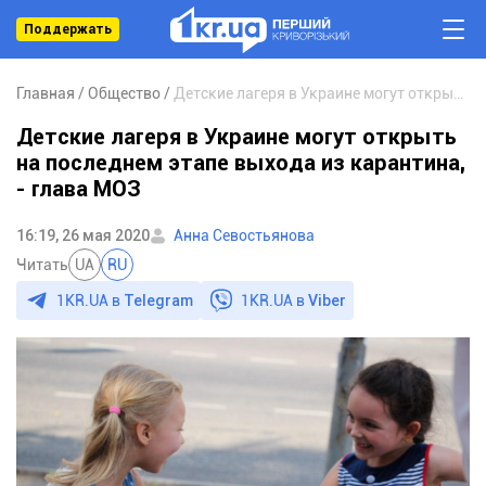
Поддержать
Главная
Общество
Детские лагеря в Украине могут открыть на последнем этапе выхода из карантина, - глава МОЗ
Детские лагеря в Украине могут открыть
на последнем этапе выхода из карантина,
- глава МОЗ
16:19, 26 мая 2020
Анна Севостьянова
Читать
UA
RU
1KR.UA в
Telegram
1KR.UA в
Viber