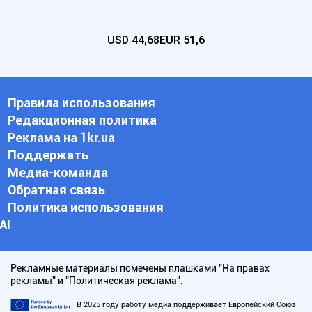
USD
44,68
EUR
51,6
Правила использования
Редакционная политика
Реклама на 1kr.ua
Поддержать
Медиа-команда
Обратная связь
Политика использования
АI
Рекламные материалы помечены плашками "На правах
рекламы" и "Политическая реклама".
В 2025 году работу медиа поддерживает Европейский Союз