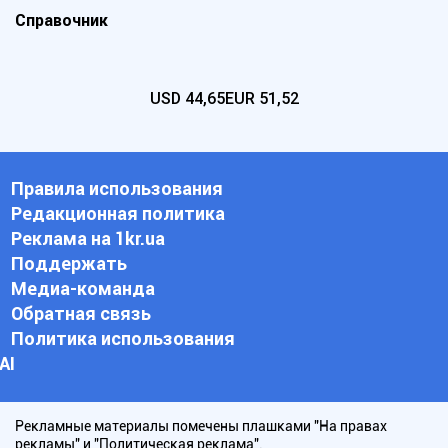
Справочник
USD
44,65
EUR
51,52
Правила использования
Редакционная политика
Реклама на 1kr.ua
Поддержать
Медиа-команда
Обратная связь
Политика использования
АI
Рекламные материалы помечены плашками "На правах
рекламы" и "Политическая реклама".