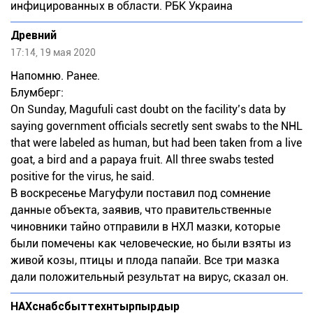
инфицированных в области. РБК Украина
Древний
17:14, 19 мая 2020
Напомню. Ранее.
Блумберг:
On Sunday, Magufuli cast doubt on the facility’s data by
saying government officials secretly sent swabs to the NHL
that were labeled as human, but had been taken from a live
goat, a bird and a papaya fruit. All three swabs tested
positive for the virus, he said.
В воскресенье Магуфули поставил под сомнение
данные объекта, заявив, что правительственные
чиновники тайно отправили в НХЛ мазки, которые
были помечены как человеческие, но были взяты из
живой козы, птицы и плода папайи. Все три мазка
дали положительный результат на вирус, сказал он.
НАХснабсбыттехнтырпырдыр