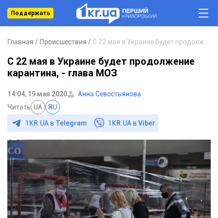
Поддержать
Главная
Происшествия
С 22 мая в Украине будет продолжение карантина, - глава МОЗ
С 22 мая в Украине будет продолжение
карантина, - глава МОЗ
14:04, 19 мая 2020
Анна Севостьянова
Читать
UA
RU
1KR.UA в
Telegram
1KR.UA в
Viber