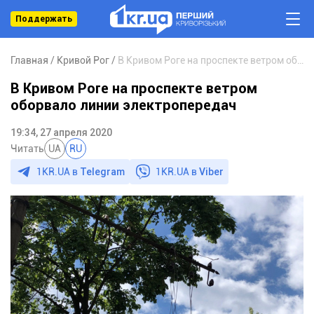
Поддержать
Главная
Кривой Рог
В Кривом Роге на проспекте ветром оборвало линии электропередач
В Кривом Роге на проспекте ветром
оборвало линии электропередач
19:34, 27 апреля 2020
Читать
UA
RU
1KR.UA в
Telegram
1KR.UA в
Viber