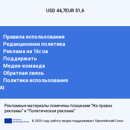
USD
44,7
EUR
51,6
Правила использования
Редакционная политика
Реклама на 1kr.ua
Поддержать
Медиа-команда
Обратная связь
Политика использования
АI
Рекламные материалы помечены плашками "На правах
рекламы" и "Политическая реклама".
В 2025 году работу медиа поддерживает Европейский Союз