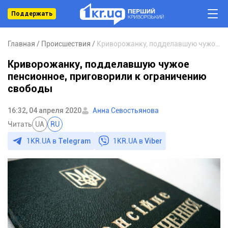
Поддержать
Главная
Происшествия
Криворожанку, подделавшую чужое пенсионное, приговорили к ограничению свободы
Криворожанку, подделавшую чужое
пенсионное, приговорили к ограничению
свободы
16:32, 04 апреля 2020
Анна Севостьянова
Читать
UA
RU
1KR.UA в
Telegram
1KR.UA в
Viber