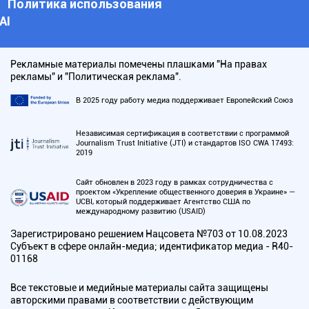
Политика использования
АI
Рекламные материалы помечены плашками "На правах
рекламы" и "Политическая реклама".
В 2025 году работу медиа поддерживает Европейский Союз
Независимая сертификация в соответствии с программой
Journalism Trust Initiative (JTI) и стандартов ISO CWA 17493:
2019
Сайт обновлен в 2023 году в рамках сотрудничества с
проектом «Укрепление общественного доверия в Украине» —
UCBI, который поддерживает Агентство США по
международному развитию (USAID)
Зарегистрировано решением Нацсовета №703 от 10.08.2023
Субъект в сфере онлайн-медиа; идентификатор медиа - R40-
01168
Все текстовые и медийные материалы сайта защищены
авторскими правами в соответствии с действующим