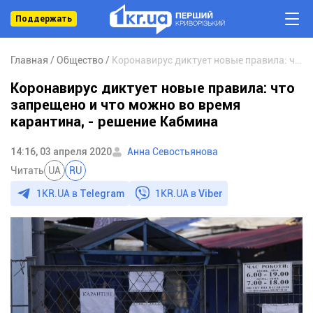
Поддержать
Главная
Общество
Коронавирус диктует новые правила: что запрещено и что можно во время карантина, - решение Кабмина
Коронавирус диктует новые правила: что
запрещено и что можно во время
карантина, - решение Кабмина
14:16, 03 апреля 2020
Анна Севостьянова
Читать
UA
RU
1KR.UA в
Telegram
1KR.UA в
Viber