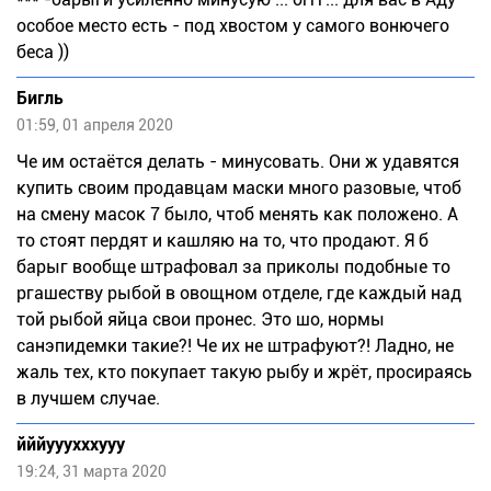
особое место есть - под хвостом у самого вонючего
беса ))
Бигль
01:59, 01 апреля 2020
Че им остаётся делать - минусовать. Они ж удавятся
купить своим продавцам маски много разовые, чтоб
на смену масок 7 было, чтоб менять как положено. А
то стоят пердят и кашляю на то, что продают. Я б
барыг вообще штрафовал за приколы подобные то
ргашеству рыбой в овощном отделе, где каждый над
той рыбой яйца свои пронес. Это шо, нормы
санэпидемки такие?! Че их не штрафуют?! Ладно, не
жаль тех, кто покупает такую рыбу и жрёт, просираясь
в лучшем случае.
йййууухххууу
19:24, 31 марта 2020