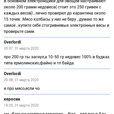
В основном электронщики для овощей настраивают
около 200 грамм недовеса( стоит это 250 гривен с
каждых весов) , лично проверил до карантина около
15 точек .Мясо колбасы у них не беру , думаю то же
самое , купите себе стогривневые электронные весы и
проверьте сами.
Overlordi
20:07, 31 марта 2020
про 200 гр ты загнул,а 10-50 гр недовес 100% в будках
типа ермолинских,файно и тп байда.
Overlordi
20:08, 31 марта 2020
я про мясо,если чо
керосин
19:05, 31 марта 2020
*** -барыги усиленно минусую ... бггг... для вас в Аду