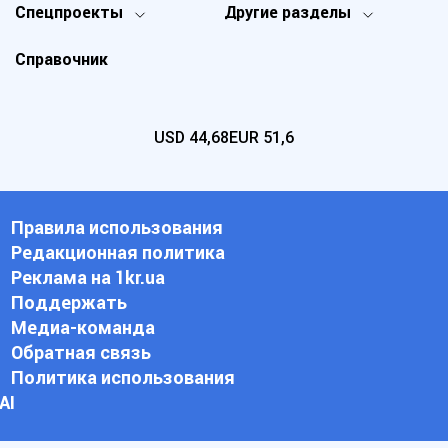
Спецпроекты
Другие разделы
Справочник
USD
44,68
EUR
51,6
Правила использования
Редакционная политика
Реклама на 1kr.ua
Поддержать
Медиа-команда
Обратная связь
Политика использования
АI