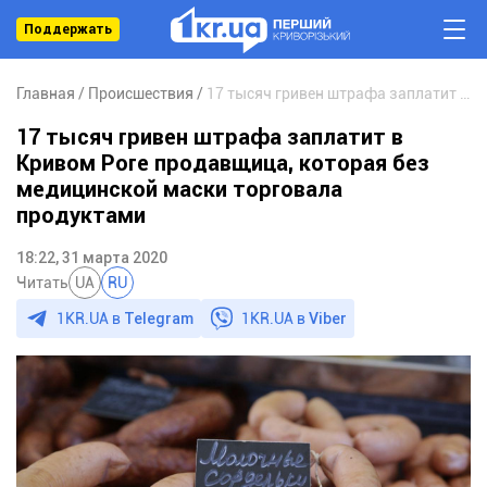
Поддержать
Главная
Происшествия
17 тысяч гривен штрафа заплатит в Кривом Роге продавщица, которая без медицинской маски торговала продуктами
17 тысяч гривен штрафа заплатит в
Кривом Роге продавщица, которая без
медицинской маски торговала
продуктами
18:22, 31 марта 2020
Читать
UA
RU
1KR.UA в
Telegram
1KR.UA в
Viber