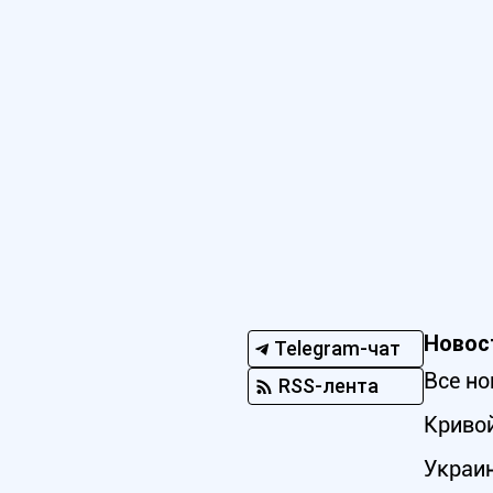
Новос
Telegram-чат
Все но
RSS-лента
Кривой
Украи