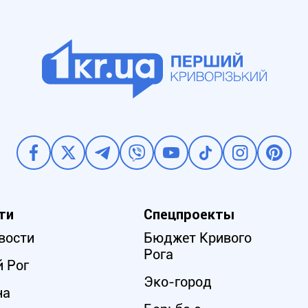
ти
Спецпроекты
вости
Бюджет Кривого
Рога
 Рог
Эко-город
на