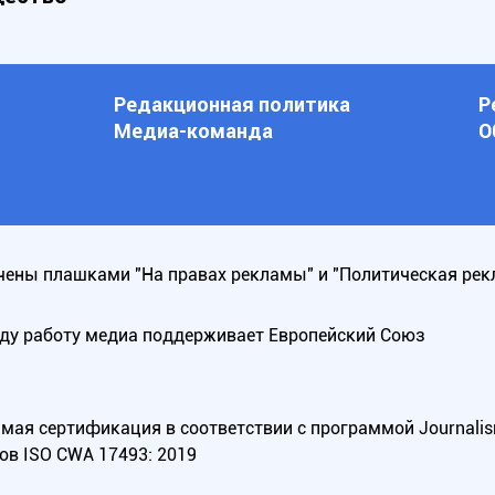
Редакционная политика
Р
Медиа-команда
О
ены плашками "На правах рекламы" и "Политическая рек
оду работу медиа поддерживает Европейский Союз
ая сертификация в соответствии с программой Journalism Tr
ов ISO CWA 17493: 2019