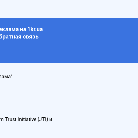
еклама на 1kr.ua
братная связь
лама".
ust Initiative (JTI) и