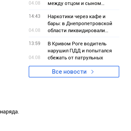
04.08
между отцом и сыном
произошел конфликт
14:43
Наркотики через кафе и
бары: в Днепропетровской
04.08
области ликвидировали
канал сбыта кратома
13:59
В Кривом Роге водитель
нарушил ПДД и попытался
04.08
сбежать от патрульных
Все новости
снаряда.