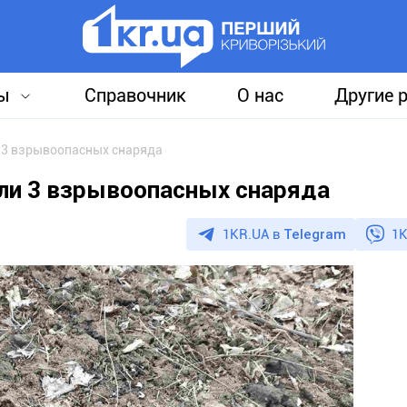
ы
Справочник
О нас
Другие 
 3 взрывоопасных снаряда
ли 3 взрывоопасных снаряда
1KR.UA в
Telegram
1K