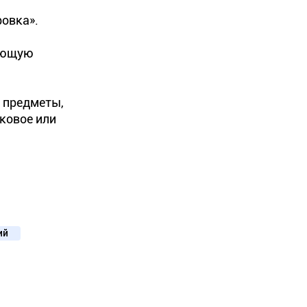
овка».
гающую
 предметы,
уковое или
ий