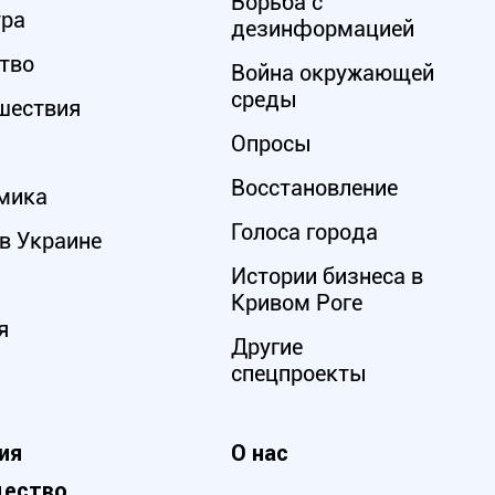
Борьба с
ура
дезинформацией
тво
Война окружающей
среды
шествия
Опросы
Восстановление
мика
Голоса города
в Украине
Истории бизнеса в
Кривом Роге
я
Другие
спецпроекты
ия
О нас
ество