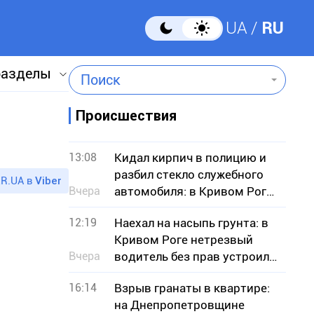
UA
RU
разделы
Поиск
Происшествия
13:08
Кидал кирпич в полицию и
разбил стекло служебного
R.UA в
Viber
Вчера
автомобиля: в Кривом Роге
задержали нетрезвого
12:19
Наехал на насыпь грунта: в
мужчину
Кривом Роге нетрезвый
Вчера
водитель без прав устроил
ДТП
16:14
Взрыв гранаты в квартире:
на Днепропетровщине