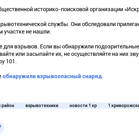
щественной историко-поисковой организации «Искр
взрывотехнической службы. Они обследовали приле
м участке не нашли.
е для взрывов. Если вы обнаружили подозрительные
ивайте или засыпайте их, не осуществляйте на них зв
у 101.
е
обнаружили взрывоопасный снаряд
.
 район
взрывотехники
новости 1 кр
1 криворожск