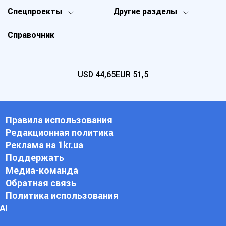
Спецпроекты
Другие разделы
Справочник
USD
44,65
EUR
51,5
Правила использования
Редакционная политика
Реклама на 1kr.ua
Поддержать
Медиа-команда
Обратная связь
Политика использования
АI