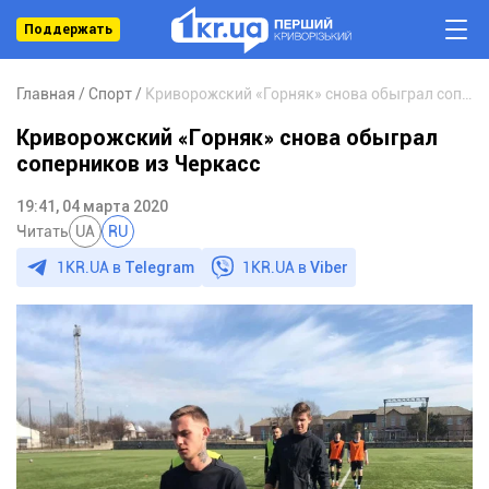
Поддержать
Главная
Спорт
Криворожский «Горняк» снова обыграл соперников из Черкасс
Криворожский «Горняк» снова обыграл
соперников из Черкасс
19:41, 04 марта 2020
Читать
UA
RU
1KR.UA в
Telegram
1KR.UA в
Viber