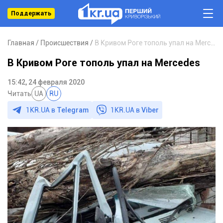
Поддержать
Главная
Происшествия
В Кривом Роге тополь упал на Mercedes
В Кривом Роге тополь упал на Mercedes
15:42, 24 февраля 2020
Читать
UA
RU
1KR.UA в
Telegram
1KR.UA в
Viber