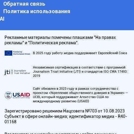
Обратная связь
Политика использования
АI
Рекламные материалы помечены плашками "На правах
рекламы" и "Политическая реклама".
В 2025 году работу медиа поддерживает Европейский Союз
Независимая сертификация в соответствии с программой
Journalism Trust Initiative (JTI) и стандартов ISO CWA 17493:
2019
Сайт обновлен в 2023 году в рамках сотрудничества с
проектом «Укрепление общественного доверия в Украине» —
UCBI, который поддерживает Агентство США по
международному развитию (USAID)
Зарегистрировано решением Нацсовета №703 от 10.08.2023
Субъект в сфере онлайн-медиа; идентификатор медиа - R40-
01168