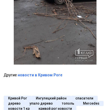
Другие
новости в Кривом Роге
Кривой Рог
Ингулецкий район
спасатели
дерево
упало дерево
тополь
Mercedes
новости 1 кр
кривой рог новости