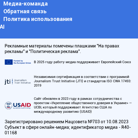
Медиа-команда
Обратная связь
Политика использования
АI
Рекламные материалы помечены плашками "На правах
рекламы" и "Политическая реклама".
В 2025 году работу медиа поддерживает Европейский Союз
Независимая сертификация в соответствии с программой
Journalism Trust Initiative (JTI) и стандартов ISO CWA 17493:
2019
Сайт обновлен в 2023 году в рамках сотрудничества с
проектом «Укрепление общественного доверия в Украине» —
UCBI, который поддерживает Агентство США по
международному развитию (USAID)
Зарегистрировано решением Нацсовета №703 от 10.08.2023
Субъект в сфере онлайн-медиа; идентификатор медиа - R40-
01168