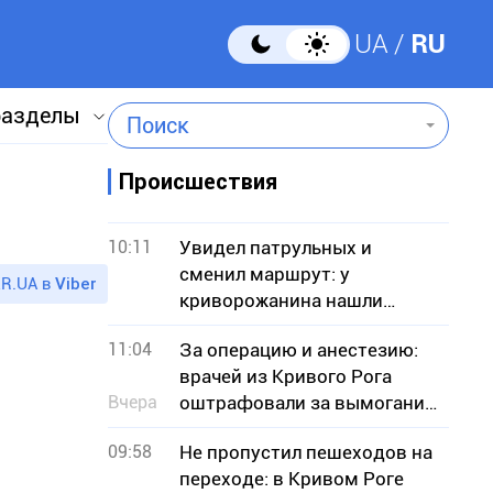
UA
RU
разделы
Поиск
Происшествия
10:11
Увидел патрульных и
сменил маршрут: у
R.UA в
Viber
криворожанина нашли
вероятные наркотики
11:04
За операцию и анестезию:
врачей из Кривого Рога
Вчера
оштрафовали за вымогание
денег у пациента
09:58
Не пропустил пешеходов на
переходе: в Кривом Роге