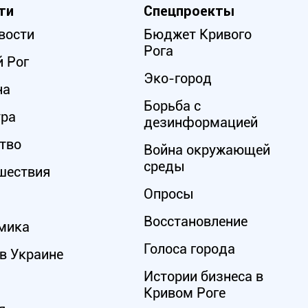
ти
Спецпроекты
вости
Бюджет Кривого
Рога
 Рог
Эко-город
на
Борьба с
ура
дезинформацией
тво
Война окружающей
среды
шествия
Опросы
Восстановление
мика
Голоса города
в Украине
Истории бизнеса в
Кривом Роге