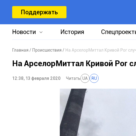
Поддержать
Новости
История
Спецпроект
Главная
Происшествия
На АрселорМиттал Кривой Рог слу
На АрселорМиттал Кривой Рог с
12:38, 13 февраля 2020
Читать
UA
RU