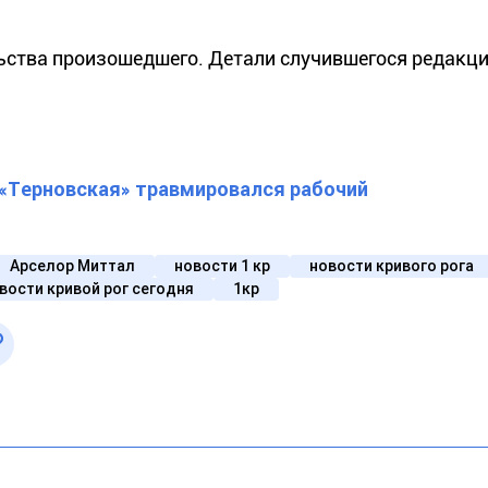
ьства произошедшего. Детали случившегося редакц
 «Терновская» травмировался рабочий
Арселор Миттал
новости 1 кр
новости кривого рога
вости кривой рог сегодня
1кр