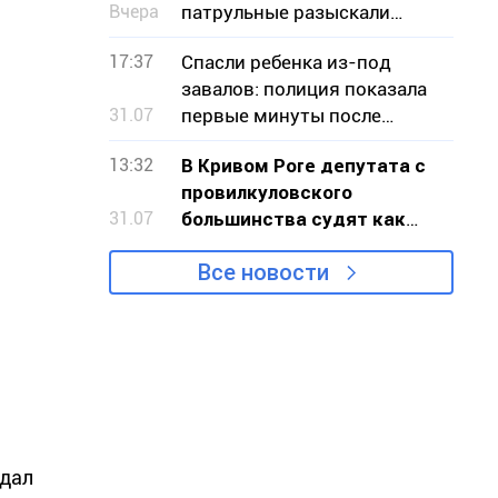
Вчера
патрульные разыскали
водителя
17:37
Спасли ребенка из-под
завалов: полиция показала
31.07
первые минуты после
ракетного удара по
13:32
В Кривом Роге депутата с
Радушному
провилкуловского
31.07
большинства судят как
руководителя
Все новости
организованной
преступной группы
адал