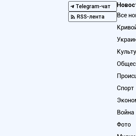
Новос
Telegram-чат
Все но
RSS-лента
Кривой
Украи
Культ
Общес
Проис
Спорт
Эконо
Война 
Фото