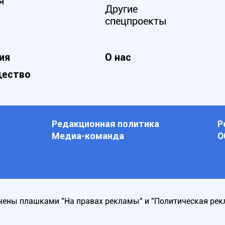
я
Другие
спецпроекты
ия
О нас
ество
Редакционная политика
Р
Медиа-команда
О
ены плашками "На правах рекламы" и "Политическая рек