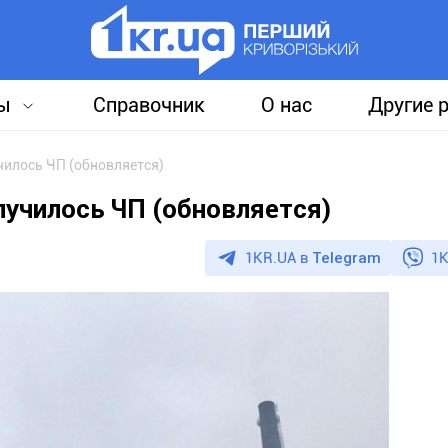
ы
Справочник
О нас
Другие 
чилось ЧП (обновляется)
лучилось ЧП (обновляется)
1KR.UA в
Telegram
1K