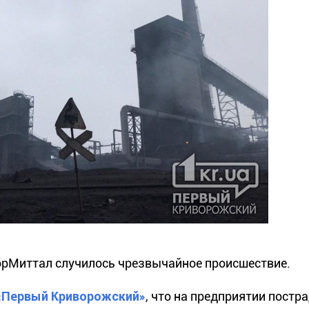
лорМиттал случилось чрезвычайное происшествие.
«Первый Криворожский»
, что на предприятии постр