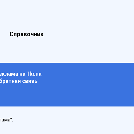
Справочник
еклама на 1kr.ua
братная связь
лама".