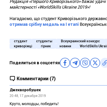
Редакція «Першого Криворізького» бажає удачі 
майстерності «WorldSkills Ukraine 2019»!
Нагадаємо, що студент Криворізького державн
отримав срібну медаль на І етапі
Всеукраїнсько
студент
студенты
Всеукраинский конкурс
криворіжці
гірник
новини
WorldSkills Ukra
Поделиться в соцсетях
Комментарии (7)
Джекворобушек
20:48, 17 декабря 2019
Круто, молодцы, победить!