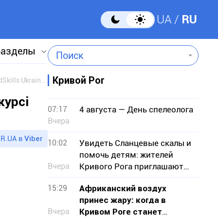
UA
RU
разделы
Поиск
Кривой Рог
Семеро криворіжців представлять область на Всеукраїнському конкурсі професійної майстерності «WorldSkills Ukraine 2019»
курсі
07:17
4 августа — День спелеолога
Вчера
R.UA в
Viber
10:02
Увидеть Сланцевые скалы и
помочь детям: жителей
Вчера
Кривого Рога приглашают
на экскурсию
15:29
Африканский воздух
принес жару: когда в
Вчера
Кривом Роге станет