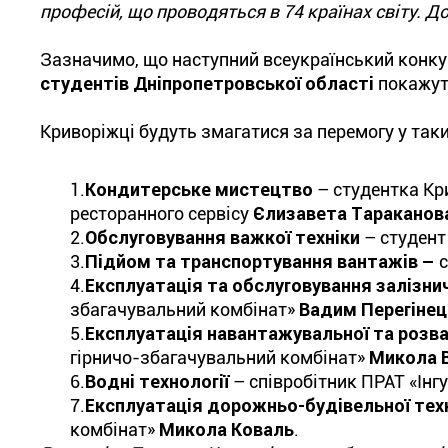
професій, що проводяться в 74 країнах світу. Д
Зазначимо, що наступний всеукраїнський конкур
студентів Дніпропетровської області
покажут
Криворіжці будуть змагатися за перемогу у так
1.
Кондитерське мистецтво
– студентка Кри
ресторанного сервісу
Єлизавета Тараканов
2.
Обслуговування важкої техніки
– студент
3.
Підйом та транспортування вантажів –
4.
Експлуатація та обслуговування залізни
збагачувальний комбінат»
Вадим Перегінец
5.
Експлуатація навантажувальної та розв
гірничо-збагачувальний комбінат»
Микола 
6.
Водні технології
– співробітник ПРАТ «Інг
7.
Експлуатація дорожньо-будівельної тех
комбінат»
Микола Коваль
.