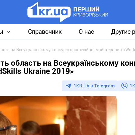
ы
Справочник
О нас
Другие 
ть область на Всеукраїнському кон
Skills Ukraine 2019»
1KR.UA в
Telegram
1K