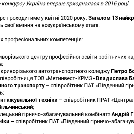
о конкурсу Україна вперше приєдналася в 2016 році.
с проходитиме у квітні 2020 року
. Загалом 13 найк
ь свої вміння на всеукраїнському етапі.
их професіональних компетенція:
ворізького центру професійної освіти робітничих ка
а
;
 криворізького автотранспортного коледжу
Петро Бо
співробітниця ТОВ «Метинвест-КРМЗ»
Владислава Б
чного транспорту
– співробітник ПАТ «Південний гір
ь
;
антажувальної техніки
– співробітник ПРАТ «Центра
Вільчинський
;
улецький гірничо-збагачувальний комбінат»
Андрій 
ніки –
співробітник ПАТ «Південний гірничо-збагачу