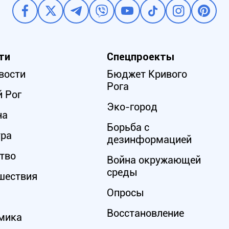
ти
Спецпроекты
вости
Бюджет Кривого
Рога
 Рог
Эко-город
на
Борьба с
ура
дезинформацией
тво
Война окружающей
среды
шествия
Опросы
Восстановление
мика