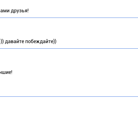
вами друзья!
ы)) давайте побеждайте))
чшие!