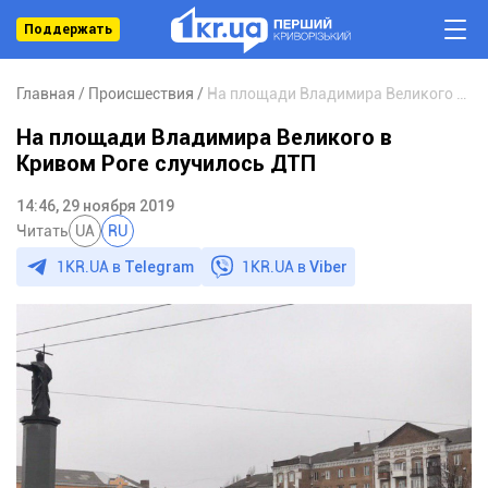
Поддержать
Главная
Происшествия
На площади Владимира Великого в Кривом Роге случилось ДТП
На площади Владимира Великого в
Кривом Роге случилось ДТП
14:46, 29 ноября 2019
Читать
UA
RU
1KR.UA в
Telegram
1KR.UA в
Viber