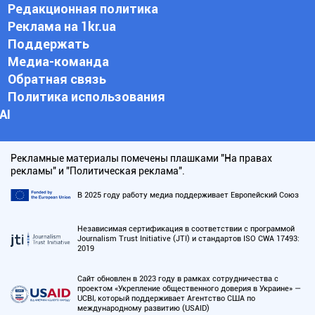
Редакционная политика
Реклама на 1kr.ua
Поддержать
Медиа-команда
Обратная связь
Политика использования
АI
Рекламные материалы помечены плашками "На правах
рекламы" и "Политическая реклама".
В 2025 году работу медиа поддерживает Европейский Союз
Независимая сертификация в соответствии с программой
Journalism Trust Initiative (JTI) и стандартов ISO CWA 17493:
2019
Сайт обновлен в 2023 году в рамках сотрудничества с
проектом «Укрепление общественного доверия в Украине» —
UCBI, который поддерживает Агентство США по
международному развитию (USAID)