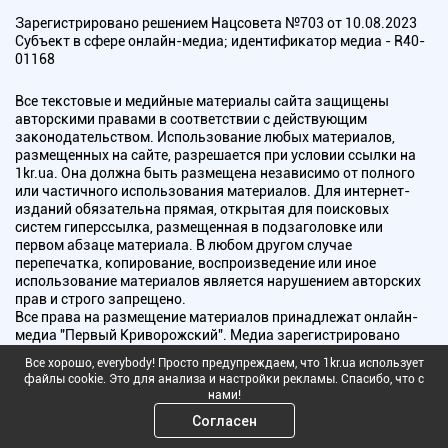
Зарегистрировано решением Нацсовета №703 от 10.08.2023
Субъект в сфере онлайн-медиа; идентификатор медиа - R40-
01168
Все текстовые и медийные материалы сайта защищены
авторскими правами в соответствии с действующим
законодательством. Использование любых материалов,
размещенных на сайте, разрешается при условии ссылки на
1kr.ua. Она должна быть размещена независимо от полного
или частичного использования материалов. Для интернет-
изданий обязательна прямая, открытая для поисковых
систем гиперссылка, размещенная в подзаголовке или
первом абзаце материала. В любом другом случае
перепечатка, копирование, воспроизведение или иное
использование материалов является нарушением авторских
прав и строго запрещено.
Все права на размещение материалов принадлежат онлайн-
медиа "Первый Криворожский". Медиа зарегистрировано
Национальным советом Украины по вопросам телевидения и
Все хорошо, everybody! Просто предупреждаем, что 1kr.ua использует
радиовещания.
файлы cookie. Это для анализа и настройки рекламы. Спасибо, что с
нами!
Copyright © 2010 - 2026 Все права защищены
Согласен