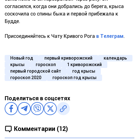
согласился, когда они добрались до берега, крыса
соскочила со спины быка и первой прибежала к
Будде.
Присоединяйтесь к Чату Кривого Рога
в Телеграм
.
Новый год
первый криворожский
календарь
крысы
гороскоп
1 криворожский
первый городской сайт
год крысы
гороскоп 2020
гороскоп год крысы
Поделиться в соцсетях
Комментарии (12)