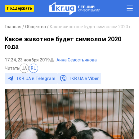
Поддержать
Главная
Общество
Какое животное будет символом 2020 года
Какое животное будет символом 2020
года
17:24, 23 ноября 2019
Анна Севостьянова
Читать
UA
RU
1KR.UA в
Telegram
1KR.UA в
Viber