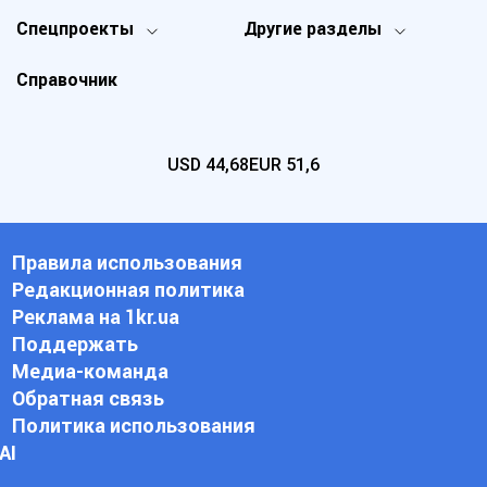
Спецпроекты
Другие разделы
Справочник
USD
44,68
EUR
51,6
Правила использования
Редакционная политика
Реклама на 1kr.ua
Поддержать
Медиа-команда
Обратная связь
Политика использования
АI