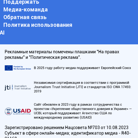
Поддержать
Медиа-команда
Обратная связь
Политика использования
АI
Рекламные материалы помечены плашками "На правах
рекламы" и "Политическая реклама".
В 2025 году работу медиа поддерживает Европейский Союз
Независимая сертификация в соответствии с программой
Journalism Trust Initiative (JTI) и стандартов ISO CWA 17493:
2019
Сайт обновлен в 2023 году в рамках сотрудничества с
проектом «Укрепление общественного доверия в Украине» —
UCBI, который поддерживает Агентство США по
международному развитию (USAID)
Зарегистрировано решением Нацсовета №703 от 10.08.2023
Субъект в сфере онлайн-медиа; идентификатор медиа - R40-