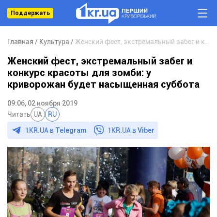
Поддержать
Главная
Культура
Женский фест, экстремальный забег и конкурс красоты для зомби: у криворожан будет насыщенная суббота
Женский фест, экстремальный забег и
конкурс красоты для зомби: у
криворожан будет насыщенная суббота
09:06, 02 ноября 2019
Читать
UA
RU
1KR.UA в
Telegram
1KR.UA в
Viber