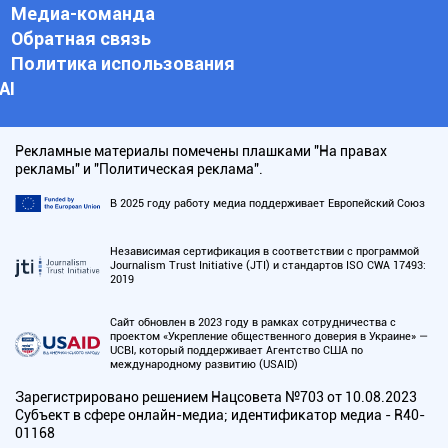
Медиа-команда
Обратная связь
Политика использования
АI
Рекламные материалы помечены плашками "На правах
рекламы" и "Политическая реклама".
В 2025 году работу медиа поддерживает Европейский Союз
Независимая сертификация в соответствии с программой
Journalism Trust Initiative (JTI) и стандартов ISO CWA 17493:
2019
Сайт обновлен в 2023 году в рамках сотрудничества с
проектом «Укрепление общественного доверия в Украине» —
UCBI, который поддерживает Агентство США по
международному развитию (USAID)
Зарегистрировано решением Нацсовета №703 от 10.08.2023
Субъект в сфере онлайн-медиа; идентификатор медиа - R40-
01168