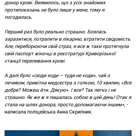
донор крові. Виявилось, що з усіх знайомих
протипоказань не було лише у мене, тому я
погодилась.
Перший раз було реально страшно. Боялась
заразитися, потрапити в лікарню, втратити свідомість.
Але, переборюючи свій страх, я все ж таки протягнула
свій паспорт жіночці в реєстратурі Криворізької
станції переливання крові.
А далі було «сюди ходи – туди не ходи», чай з
печивом, привітна медсестра з голкою, 10 хвилин, «Все
добре? Можеш йти. Дякую». І все? Так легко і не
страшно. Як же ж я пишалась собою в цей день! Отак я
стала на шлях донора, просто допомагаючи іншим»,
-
написала поліцейська Анна Скрипник.