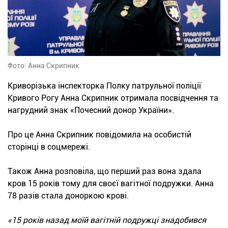
Фото: Анна Скрипник
Криворізька інспекторка Полку патрульної поліції
Кривого Рогу Анна Скрипник отримала посвідчення та
нагрудний знак «Почесний донор України».
Про це Анна Скрипник повідомила на особистій
сторінці в соцмережі.
Також Анна розповіла, що перший раз вона здала
кров 15 років тому для своєї вагітної подружки. Анна
78 разів стала доноркою крові.
«15 років назад моїй вагітній подружці знадобився