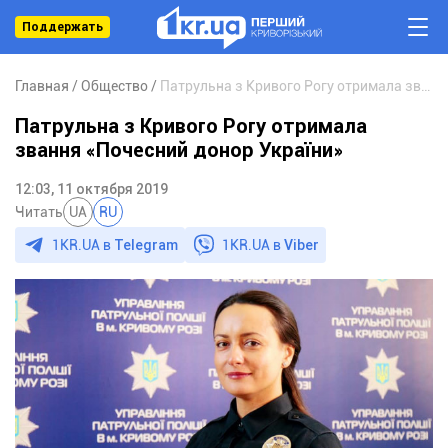
Поддержать
Главная
Общество
Патрульна з Кривого Рогу отримала звання «Почесний донор України»
Патрульна з Кривого Рогу отримала
звання «Почесний донор України»
12:03, 11 октября 2019
Читать
UA
RU
1KR.UA в
Telegram
1KR.UA в
Viber