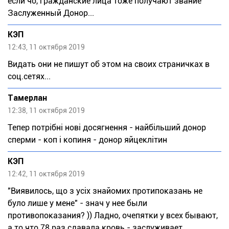
если чо, гражданские лица тоже получают звание
Заслуженный Донор...
КЭП
12:43, 11 октября 2019
Видать они не пишут об этом на своих страничках в
соц.сетях...
Тaмeрлан
12:38, 11 октября 2019
Тепер потрібні нові досягнення - найбільший донор
сперми - коп і копиня - донор яйцеклітин
КЭП
12:42, 11 октября 2019
"Виявилось, що з усіх знайомих протипоказань не
було лише у мене" - знач у нее были
противопоказания? )) Ладно, очепятки у всех бывают,
а то что 78 раз сдавала кровь - заслуживает