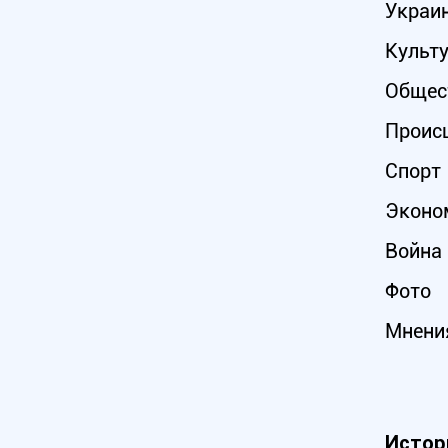
Украи
Культ
Общес
Проис
Спорт
Эконо
Война 
Фото
Мнени
Истор