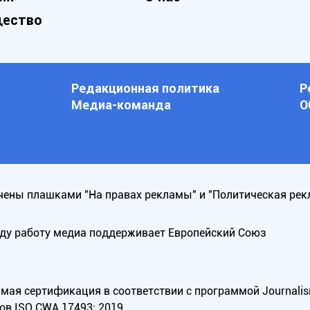
ество
Редакционная политика
Р
Медиа-команда
О
ены плашками "На правах рекламы" и "Политическая рек
оду работу медиа поддерживает Европейский Союз
ая сертификация в соответствии с программой Journalism Tr
ов ISO CWA 17493: 2019