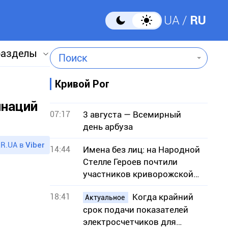
UA
RU
разделы
Поиск
Кривой Рог
инаций
07:17
3 августа — Всемирный
день арбуза
R.UA в
Viber
14:44
Имена без лиц: на Народной
Стелле Героев почтили
участников криворожской
ячейки ОУН
18:41
Когда крайний
Актуальное
срок подачи показателей
электросчетчиков для