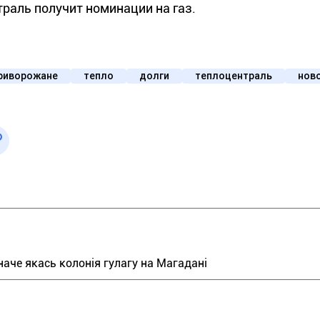
траль получит номинации на газ.
риворожане
тепло
долги
теплоцентраль
ново
.наче якась колонія гулагу на Магадані