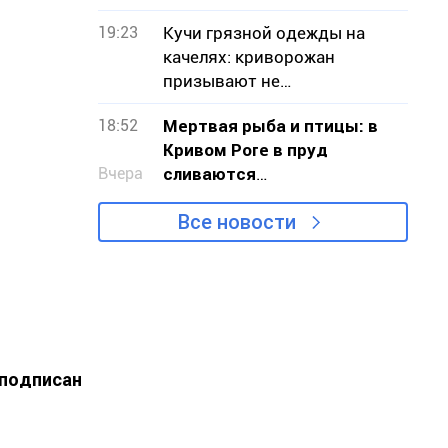
криворожан
19:23
Кучи грязной одежды на
качелях: криворожан
призывают не
загромождать детские
18:52
Мертвая рыба и птицы: в
площадки
Кривом Роге в пруд
Вчера
сливаются
канализационные стоки
Все новости
 подписан