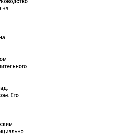
уководство
н на
на
том
пительного
ад.
ом. Его
нским
фициально