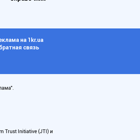
еклама на 1kr.ua
братная связь
лама".
ust Initiative (JTI) и