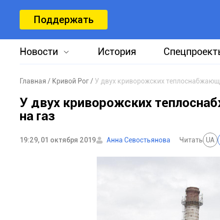
Поддержать
Новости
История
Спецпроект
Главная
Кривой Рог
У двух криворожских теплоснабжающи
У двух криворожских теплосна
на газ
19:29, 01 октября 2019
Анна Севостьянова
Читать
UA