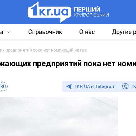
ы
Справочник
О нас
Другие 
х предприятий пока нет номинаций на газ
бжающих предприятий пока нет ном
1KR.UA в
Telegram
1K
RU