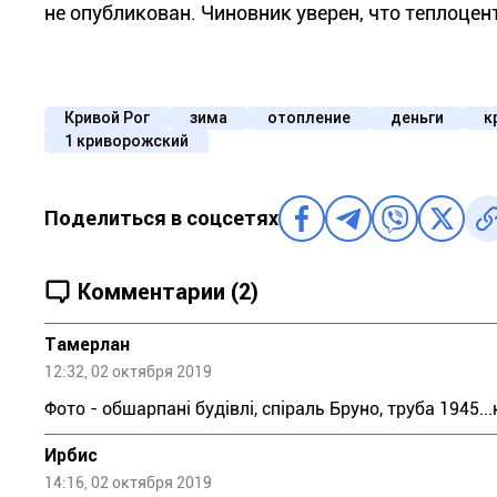
не опубликован. Чиновник уверен, что теплоцен
Кривой Рог
зима
отопление
деньги
к
1 криворожский
Поделиться в соцсетях
Комментарии (2)
Тaмeрлан
12:32, 02 октября 2019
Фото - обшарпані будівлі, спіраль Бруно, труба 1945..
Ирбис
14:16, 02 октября 2019