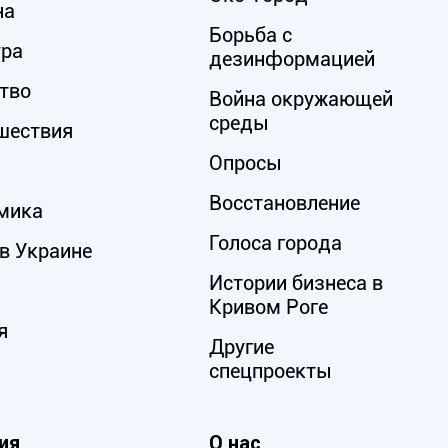
на
Борьба с
ура
дезинформацией
тво
Война окружающей
среды
шествия
Опросы
Восстановление
мика
Голоса города
в Украине
Истории бизнеса в
Кривом Роге
я
Другие
спецпроекты
ия
О нас