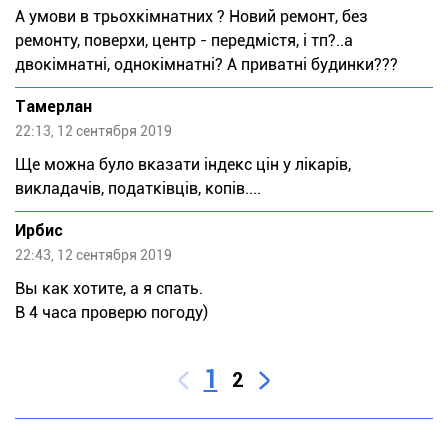
А умови в трьохкімнатних ? Новий ремонт, без
ремонту, поверхи, центр - передмістя, і тп?..а
двокімнатні, однокімнатні? А приватні будинки???
Тaмeрлан
22:13, 12 сентября 2019
Ще можна було вказати індекс цін у лікарів,
викладачів, податківців, копів....
Ирбис
22:43, 12 сентября 2019
Вы как хотите, а я спать.
В 4 часа проверю погоду)
1
2