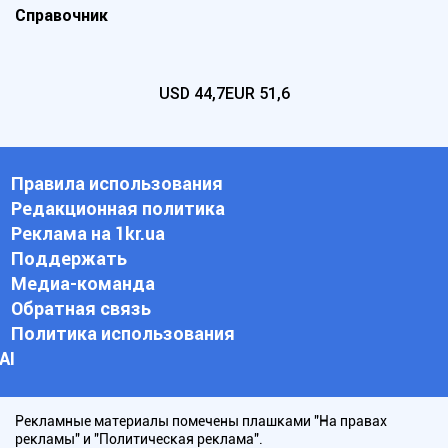
Справочник
USD
44,7
EUR
51,6
Правила использования
Редакционная политика
Реклама на 1kr.ua
Поддержать
Медиа-команда
Обратная связь
Политика использования
АI
Рекламные материалы помечены плашками "На правах
рекламы" и "Политическая реклама".