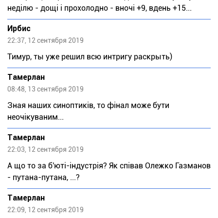
неділю - дощі і прохолодно - вночі +9, вдень +15...
Ирбис
22:37, 12 сентября 2019
Тимур, ты уже решил всю интригу раскрыть)
Тaмeрлан
08:48, 13 сентября 2019
Зная наших синоптиків, то фінал може бути
неочікуваним...
Тaмeрлан
22:03, 12 сентября 2019
А що то за б'юті-індустрія? Як співав Олежко Газманов
- путана-путана, ...?
Тaмeрлан
22:09, 12 сентября 2019