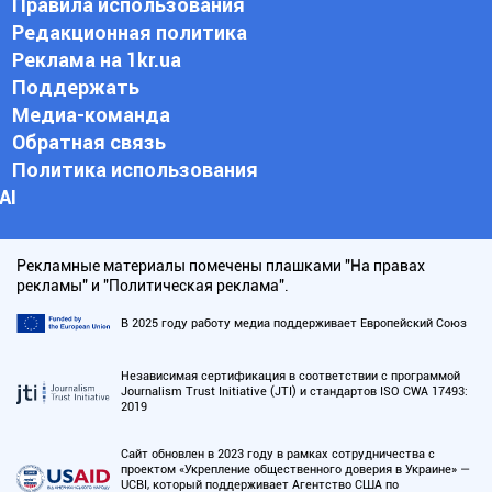
Правила использования
Редакционная политика
Реклама на 1kr.ua
Поддержать
Медиа-команда
Обратная связь
Политика использования
АI
Рекламные материалы помечены плашками "На правах
рекламы" и "Политическая реклама".
В 2025 году работу медиа поддерживает Европейский Союз
Независимая сертификация в соответствии с программой
Journalism Trust Initiative (JTI) и стандартов ISO CWA 17493:
2019
Сайт обновлен в 2023 году в рамках сотрудничества с
проектом «Укрепление общественного доверия в Украине» —
UCBI, который поддерживает Агентство США по