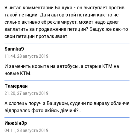
Я читал комментарии Бащука - он выступает против
такой петиции. Да и автор этой петиции как-то не
сильно активно её рекламирует, может надо денег
заплатить за продвижение петиции? Бащук же как-то
свои петиции проталкивает.
Sannka9
11:44, 28 августа 2019
И заменить корыта на автобусы, а старые КТМ на
новые КТМ.
Тaмeрлан
21:20, 27 августа 2019
А хлопець поруч з Бащуком, судячи по виразу обличчя
відправляє фото якійсь дівчині?..
ИнжЫнЭр
04:11, 28 августа 2019