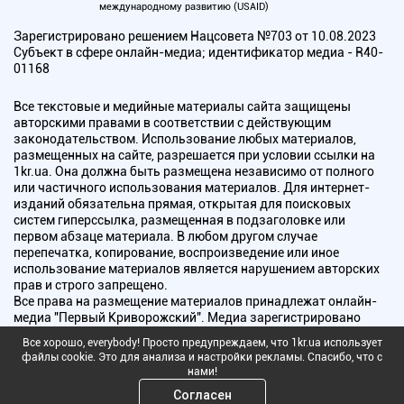
международному развитию (USAID)
Зарегистрировано решением Нацсовета №703 от 10.08.2023
Субъект в сфере онлайн-медиа; идентификатор медиа - R40-
01168
Все текстовые и медийные материалы сайта защищены
авторскими правами в соответствии с действующим
законодательством. Использование любых материалов,
размещенных на сайте, разрешается при условии ссылки на
1kr.ua. Она должна быть размещена независимо от полного
или частичного использования материалов. Для интернет-
изданий обязательна прямая, открытая для поисковых
систем гиперссылка, размещенная в подзаголовке или
первом абзаце материала. В любом другом случае
перепечатка, копирование, воспроизведение или иное
использование материалов является нарушением авторских
прав и строго запрещено.
Все права на размещение материалов принадлежат онлайн-
медиа "Первый Криворожский". Медиа зарегистрировано
Национальным советом Украины по вопросам телевидения и
Все хорошо, everybody! Просто предупреждаем, что 1kr.ua использует
радиовещания.
файлы cookie. Это для анализа и настройки рекламы. Спасибо, что с
нами!
Copyright © 2010 - 2026 Все права защищены
Согласен