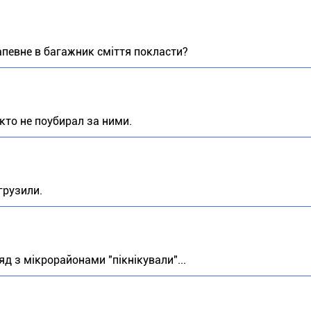
напевне в багажник сміття покласти?
кто не поубирал за ними.
грузили.
яд з мікрорайонами "пікнікували"...