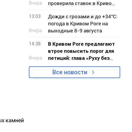
Вчера
проверила ставок в Кривом
Роге
13:03
Дожди с грозами и до +34°С:
погода в Кривом Роге на
Вчера
выходные 8-9 августа
14:38
В Кривом Роге предлагают
втрое повысить порог для
Вчера
петиций: глава «Руху без
меж» обратился к власти с
Все новости
критикой проекта
ых камней