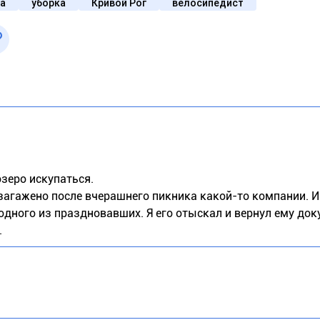
а
уборка
Кривой Рог
велосипедист
зеро искупаться.
 загажено после вчерашнего пикника какой-то компании. И
одного из праздновавших. Я его отыскал и вернул ему док
.