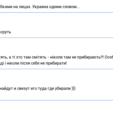
ыбками на лицах. Украина одним словом...
асруть
ть, а ті хто там смітять - ніколи там не прибирають!!! Осо
і і ніколи після себе не прибирати!
айдут и свезут его туда где убирали )))