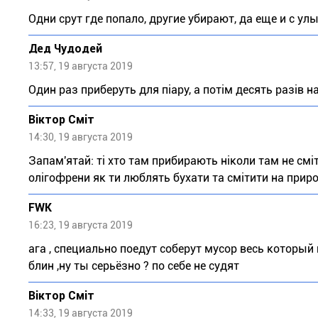
Одни срут где попало, другие убирают, да еще и с ул
Дед Чудодей
13:57, 19 августа 2019
Один раз приберуть для піару, а потім десять разів н
Віктор Сміт
14:30, 19 августа 2019
Запам'ятай: ті хто там прибирають ніколи там не смітя
олігофрени як ти люблять бухати та смітити на природ
FWK
16:23, 19 августа 2019
ага , специально поедут соберут мусор весь который н
блин ,ну ты серьёзно ? по себе не судят
Віктор Сміт
14:33, 19 августа 2019