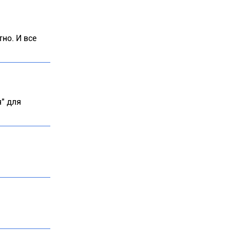
но. И все
я" для