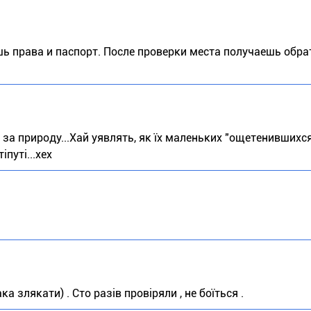
ь права и паспорт. После проверки места получаешь обрат
за природу...Хай уявлять, як їх маленьких "ощетенившихс
іпуті...хех
а злякати) . Сто разів провіряли , не боїться .