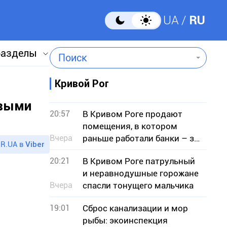
UA
RU
разделы
Поиск
Кривой Рог
ивыми
20:57
В Кривом Роге продают
помещения, в котором
Вчера
раньше работали банки – за
R.UA в
Viber
сколько миллионов гривен
20:21
В Кривом Роге патрульный
и неравнодушные горожане
Вчера
спасли тонущего мальчика
19:01
Сброс канализации и мор
рыбы: экоинспекция