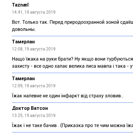
Taznael
14:41, 19 августа 2019
Вот. Только так. Перед природоохранной зоной сдаёш
довольны.
Тaмeрлан
12:08, 19 августа 2019
Нащо їжака на руки брати? Ну якщо вони турбуються 
захисту - все одно хапає велика лиса мавпа і така - ут
Тaмeрлан
12:09, 19 августа 2019
Їжак напевне не один інфаркт від страху зловив..
Доктор Ватсон
13:25, 19 августа 2019
Їжак і не таке бачив . (Приказка про те чим можна їжак