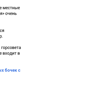
е местные
я» очень
ся
р.
 горсовета
е входит в
х бочек с