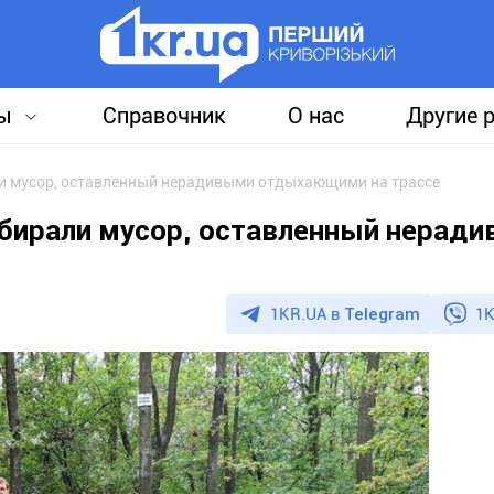
ы
Справочник
О нас
Другие 
и мусор, оставленный нерадивыми отдыхающими на трассе
бирали мусор, оставленный нерад
1KR.UA в
Telegram
1K