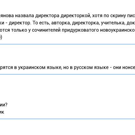
ьянова назвала директора директоркой, хотя по скрину пи
 директор. То есть, авторка, директорка, учителька, док
ются только у сочинителей придурковатого новоукраинско
)
ятся в украинском языке, но в русском языке - они нонсен
нии?
ик