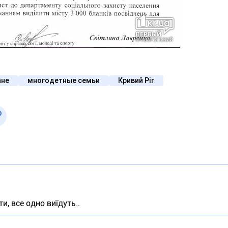
ане
многодетные семьи
Кривий Ріг
и, все одно виїдуть..