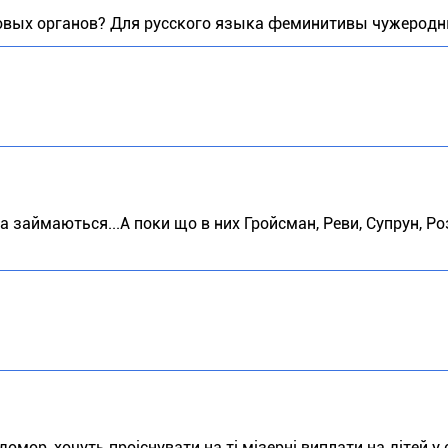
овых органов? Для русского языка феминитивы чужеродн
ва займаються...А поки що в них Гройсман, Реви, Супрун, Ро
омор ,хочуть проіснувати на ті мізерні виплати на дітей у