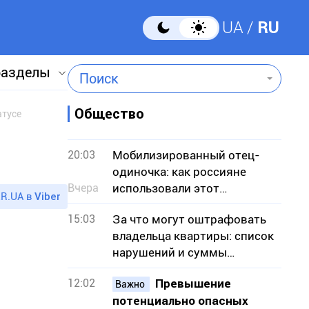
UA
RU
разделы
Поиск
Общество
атусе
20:03
Мобилизированный отец-
одиночка: как россияне
Вчера
использовали этот
R.UA в
Viber
информповод из Кривого
15:03
За что могут оштрафовать
Рога
владельца квартиры: список
нарушений и суммы
штрафов
12:02
Превышение
Важно
потенциально опасных