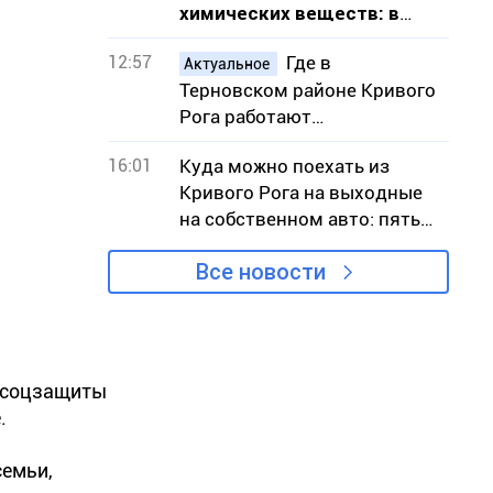
химических веществ: в
Кривом Роге проверили
12:57
Где в
качество воды после
Актуальное
Терновском районе Кривого
жалобы жительницы
Рога работают
общественные туалеты:
16:01
Куда можно поехать из
адреса и график
Кривого Рога на выходные
на собственном авто: пять
маршрутов
Все новости
у соцзащиты
.
семьи,