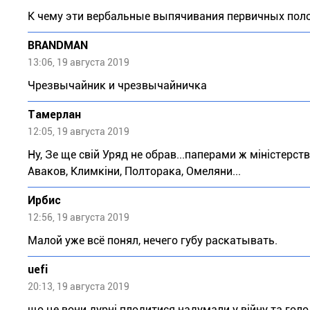
К чему эти вербальные выпячивания первичных пол
BRANDMAN
13:06, 19 августа 2019
Чрезвычайник и чрезвычайничка
Тaмeрлан
12:05, 19 августа 2019
Ну, Зе ще свій Уряд не обрав...паперами ж міністерст
Аваков, Климкіни, Полторака, Омеляни...
Ирбис
12:56, 19 августа 2019
Малой уже всё понял, нечего губу раскатывать.
uefi
20:13, 19 августа 2019
що це вони дурні плодитися надумали у війну та голод