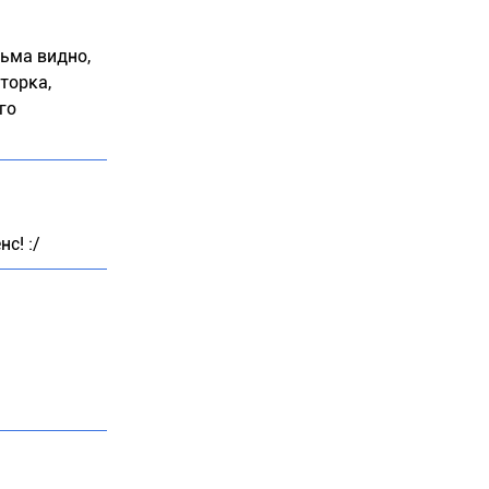
сьма видно,
торка,
го
с! :/