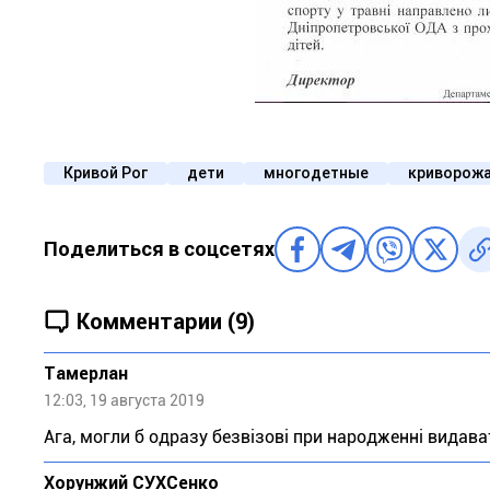
Кривой Рог
дети
многодетные
криворож
Поделиться в соцсетях
Комментарии (9)
Тaмeрлан
12:03, 19 августа 2019
Ага, могли б одразу безвізові при народженні видават
Хорунжий СУХСенко