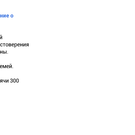
ние о
й
остоверения
ины.
семей.
ячи 300