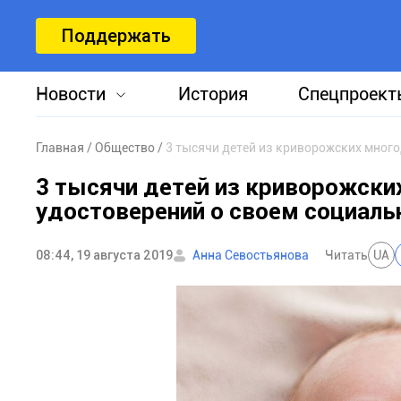
Поддержать
Новости
История
Спецпроект
Главная
Общество
3 тысячи детей из криворожских много
3 тысячи детей из криворожски
удостоверений о своем социаль
08:44, 19 августа 2019
Анна Севостьянова
Читать
UA