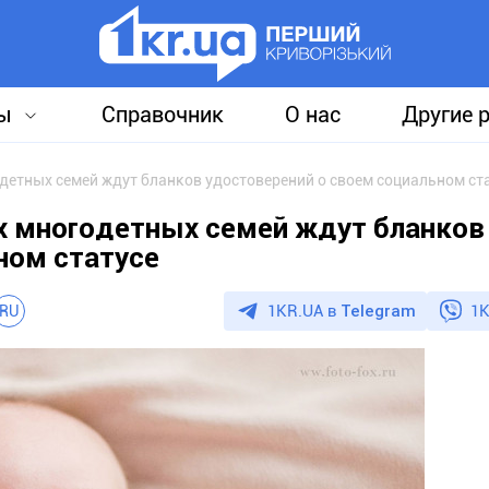
ы
Справочник
О нас
Другие 
детных семей ждут бланков удостоверений о своем социальном ст
х многодетных семей ждут бланков
ном статусе
1KR.UA в
Telegram
1K
RU