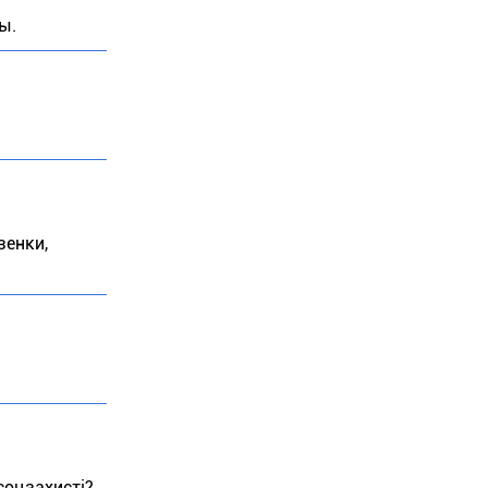
ы.
зенки,
 соцзахисті?