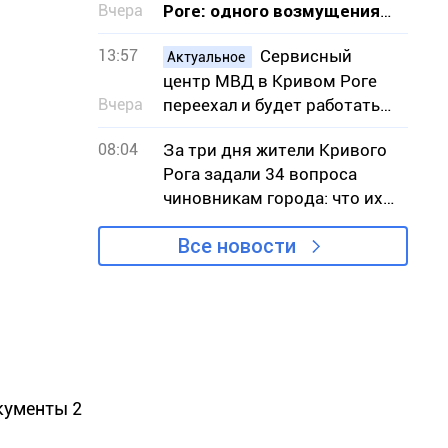
Вчера
Роге: одного возмущения
мало, нужно действовать
13:57
Сервисный
Актуальное
центр МВД в Кривом Роге
Вчера
переехал и будет работать
во время воздушных тревог
08:04
За три дня жители Кривого
– адрес
Рога задали 34 вопроса
чиновникам города: что их
беспокоило
Все новости
окументы 2