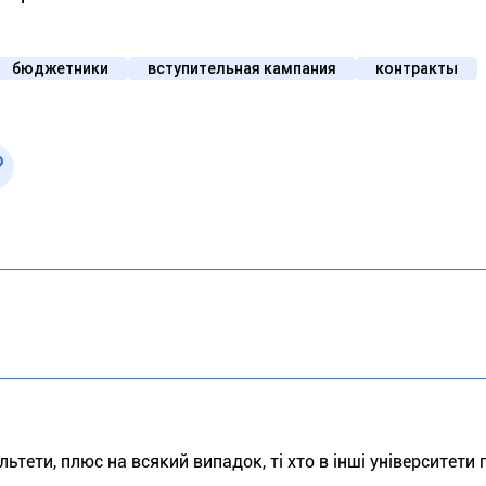
бюджетники
вступительная кампания
контракты
ультети, плюс на всякий випадок, ті хто в інші університети 