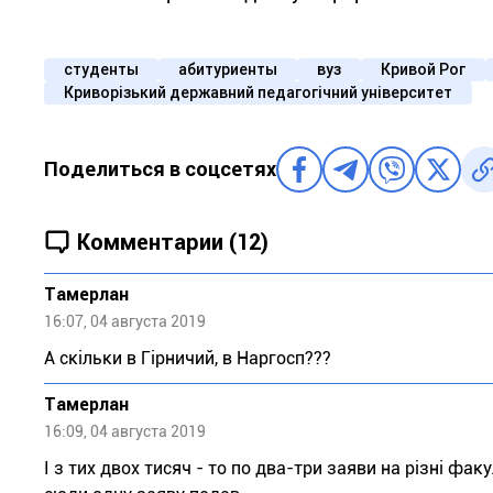
студенты
абитуриенты
вуз
Кривой Рог
Криворізький державний педагогічний університет
Поделиться в соцсетях
Комментарии (12)
Тaмeрлан
16:07, 04 августа 2019
А скільки в Гірничий, в Наргосп???
Тaмeрлан
16:09, 04 августа 2019
І з тих двох тисяч - то по два-три заяви на різні фак