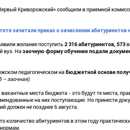
Первый Криворожский» сообщили в приемной комисс
тете зачитали приказ о зачислении абитуриентов
ъявили желание поступить
2 316 абитуриентов, 573
в
й вуз. На
заочную форму обучения подали докуме
ожском педагогическом на
бюджетной основе получ
5 – заочная)
.
а вакантные места бюджета - это будут те места, пр
омендованные на них поступающие. Но принести док
й должен не позднее 6 августа.
то количество абитуриентов в этом году практическ
 нормам.