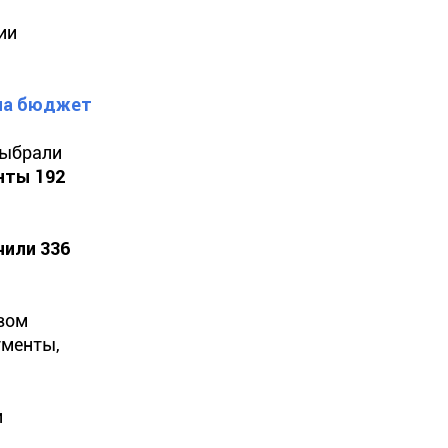
ии
 на бюджет
ыбрали
нты 192
или 336
авом
ументы,
и