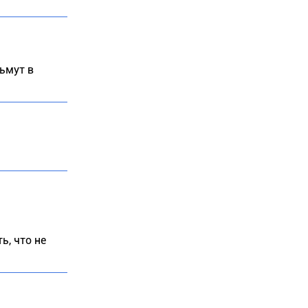
зьмут в
ь, что не