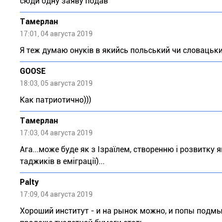
сюди одну заяву подав
Тaмeрлан
17:01, 04 августа 2019
Я теж думаю онуків в якийсь польський чи словацьки
GOOSE
18:03, 05 августа 2019
Как патриотично)))
Тaмeрлан
17:03, 04 августа 2019
Ага...може буде як з Ізраїлем, створенню і розвитку 
таджиків в еміграції)...
Palty
17:09, 04 августа 2019
Хороший институт - и на рынок можно, и попы подмы