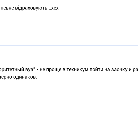
апевне відраховують...хех
итетный вуз" - не проще в техникум пойти на заочку и ра
мерно одинаков.