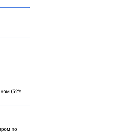
таном (52%
ером по