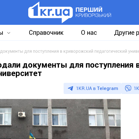
ы
Справочник
О нас
Другие 
 документы для поступления в криворожский педагогический унив
подали документы для поступления 
ниверситет
1KR.UA в
Telegram
1K