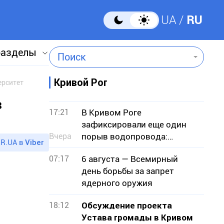
UA
RU
разделы
Поиск
Кривой Рог
ерситет
в
17:21
В Кривом Роге
зафиксировали еще один
Вчера
порыв водопровода:
R.UA в
Viber
подтопило земельные
07:17
6 августа — Всемирный
участки
день борьбы за запрет
ядерного оружия
18:12
Обсуждение проекта
Устава громады в Кривом