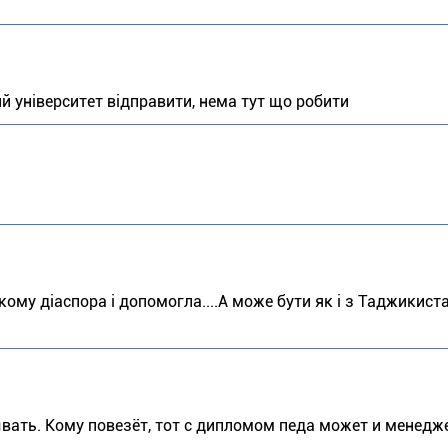
й університет відправити, нема тут що робити
якому діаспора і допомогла....А може бути як і з Таджикис
вать. Кому повезёт, тот с дипломом педа может и менедж