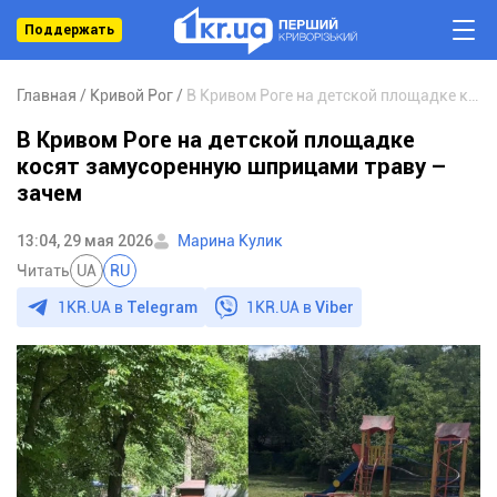
Поддержать
Главная
Кривой Рог
В Кривом Роге на детской площадке косят замусоренную шприцами траву – зачем
В Кривом Роге на детской площадке
косят замусоренную шприцами траву –
зачем
13:04, 29 мая 2026
Марина Кулик
Читать
UA
RU
1KR.UA в
Telegram
1KR.UA в
Viber