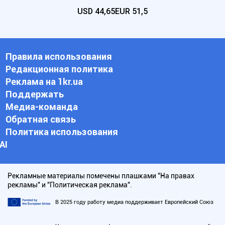
USD
44,65
EUR
51,5
Правила использования
Редакционная политика
Реклама на 1kr.ua
Поддержать
Медиа-команда
Обратная связь
Политика использования
АI
Рекламные материалы помечены плашками "На правах
рекламы" и "Политическая реклама".
В 2025 году работу медиа поддерживает Европейский Союз