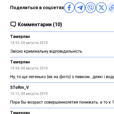
Поделиться в соцсетях
Комментарии (10)
Тaмeрлан
14:53, 04 августа 2019
Звісно кримінальну відповідальність
Тaмeрлан
14:54, 04 августа 2019
Ну, то ще легенько (як на фото) з пивком...деякі і в
SToRm_V
15:12, 04 августа 2019
Пора бы возраст совершеннолетия понижать. а то к 18
Тaмeрлан