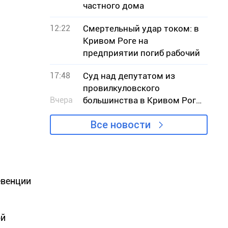
частного дома
12:22
Смертельный удар током: в
Кривом Роге на
предприятии погиб рабочий
17:48
Суд над депутатом из
провилкуловского
Вчера
большинства в Кривом Роге:
потерпевшая сторона
Все новости
заявляет, что она не
потерпевшая
евенции
ой