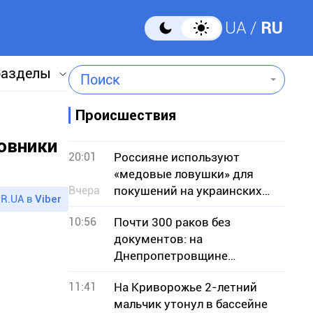
UA
RU
разделы
Поиск
Происшествия
овники
20:01
Россияне используют
«медовые ловушки» для
Вчера
покушений на украинских
R.UA в
Viber
военных — СБУ
10:56
Почти 300 раков без
документов: на
Днепропетровщине
разоблачили незаконную
11:41
На Криворожье 2-летний
продажу
мальчик утонул в бассейне