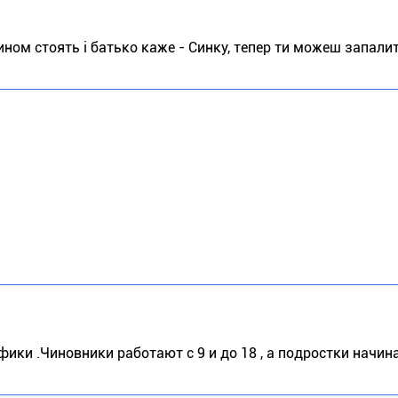
сином стоять і батько каже - Синку, тепер ти можеш запалит
ики .Чиновники работают с 9 и до 18 , а подростки начина