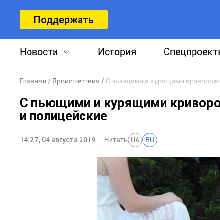
Поддержать
Новости
История
Спецпроект
Главная
Происшествия
С пьющими и курящими криворожс
С пьющими и курящими криворо
и полицейские
14:27, 04 августа 2019
Читать
UA
RU