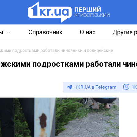
ы
Справочник
О нас
Другие 
кими подростками работали чиновники и полицейские
жскими подростками работали чин
1KR.UA в
Telegram
1K