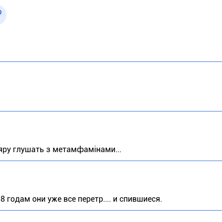
одяру глушать з метамфамінами...
 годам они уже все перетр.... и спившиеся.