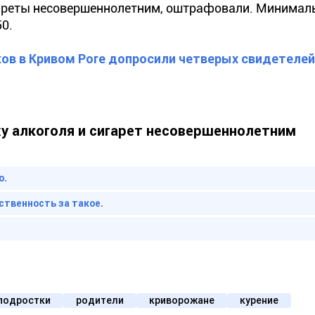
игареты несовершеннолетним, оштрафовали. Минима
0.
ов в Кривом Роге допросили четверых свидетелей
жу алкоголя и сигарет несовершеннолетним
о.
ственность за такое.
подростки
родители
криворожане
курение