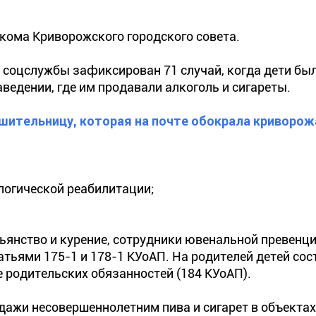
кома Криворожского городского совета.
 соцслужбы зафиксирован 71 случай, когда дети был
аведении, где им продавали алкоголь и сигареты.
шительницу, которая на почте обокрала криворож
логической реабилитации;
ьянство и курение, сотрудники ювенальной превенц
тьями 175-1 и 178-1 КУоАП. На родителей детей сос
родительских обязанностей (184 КУоАП).
дажи несовершеннолетним пива и сигарет в объектах