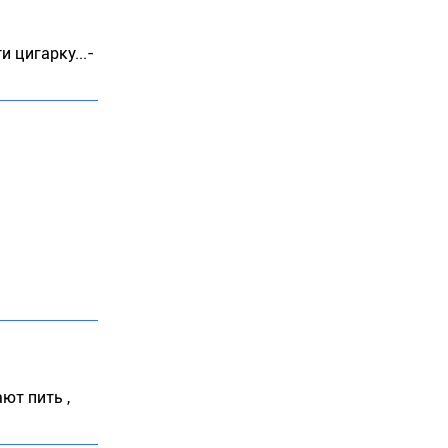
и цигарку...-
ют пить ,