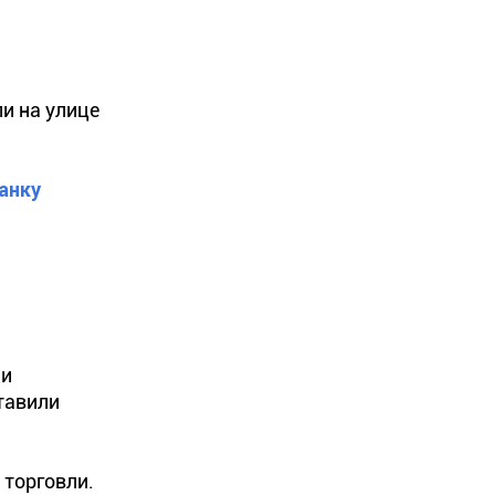
и на улице
анку
ии
тавили
 торговли.