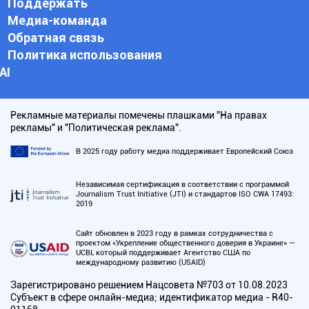
Поддержать
Медиа-команда
Обратная связь
Политика использования
АI
Рекламные материалы помечены плашками "На правах
рекламы" и "Политическая реклама".
В 2025 году работу медиа поддерживает Европейский Союз
Независимая сертификация в соответствии с программой
Journalism Trust Initiative (JTI) и стандартов ISO CWA 17493:
2019
Сайт обновлен в 2023 году в рамках сотрудничества с
проектом «Укрепление общественного доверия в Украине» —
UCBI, который поддерживает Агентство США по
международному развитию (USAID)
Зарегистрировано решением Нацсовета №703 от 10.08.2023
Субъект в сфере онлайн-медиа; идентификатор медиа - R40-