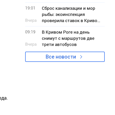
меж» обратился к власти с
19:01
Сброс канализации и мор
критикой проекта
рыбы: экоинспекция
Вчера
проверила ставок в Кривом
Роге
09:19
В Кривом Роге на день
снимут с маршрутов две
Вчера
трети автобусов
Все новости
ода.