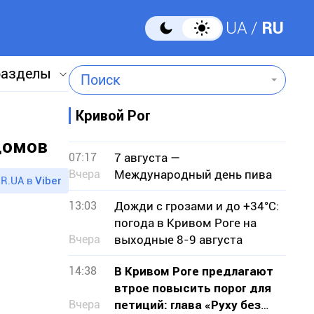
UA
RU
разделы
Поиск
Кривой Рог
 домов
07:17
7 августа —
Вчера
Международный день пива
R.UA в
Viber
13:03
Дожди с грозами и до +34°С:
погода в Кривом Роге на
Вчера
выходные 8-9 августа
14:38
В Кривом Роге предлагают
втрое повысить порог для
Вчера
петиций: глава «Руху без