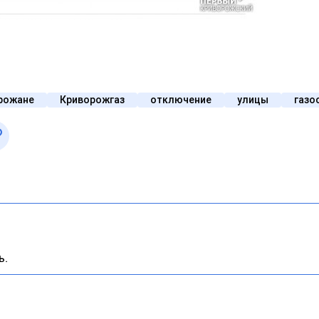
рожане
Криворожгаз
отключение
улицы
газо
ь.