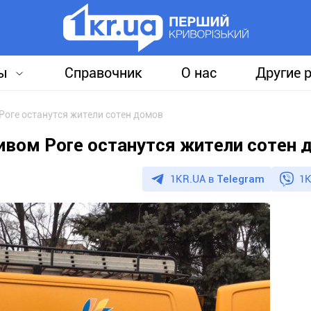
ы
Справочник
О нас
Другие 
 Роге останутся жители сотен домов
ривом Роге останутся жители сотен
1KR.UA в
Telegram
1K