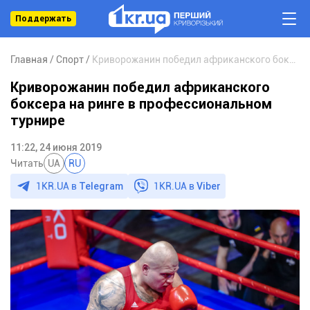
Поддержать
Главная
Спорт
Криворожанин победил африканского боксера на ринге в профессиональном турнире
Криворожанин победил африканского
боксера на ринге в профессиональном
турнире
11:22, 24 июня 2019
Читать
UA
RU
1KR.UA в
Telegram
1KR.UA в
Viber