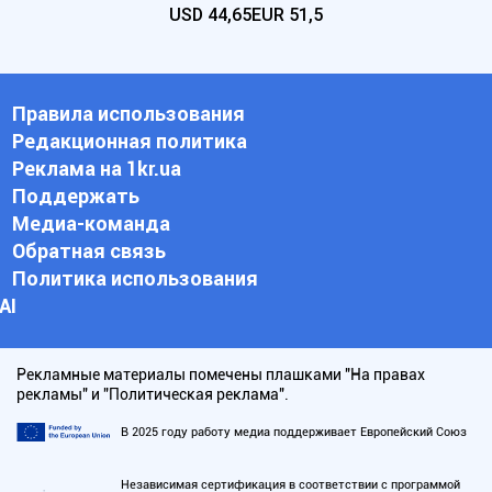
USD
44,65
EUR
51,5
Правила использования
Редакционная политика
Реклама на 1kr.ua
Поддержать
Медиа-команда
Обратная связь
Политика использования
АI
Рекламные материалы помечены плашками "На правах
рекламы" и "Политическая реклама".
В 2025 году работу медиа поддерживает Европейский Союз
Независимая сертификация в соответствии с программой