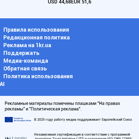
USD
44,68
EUR
51,6
Правила использования
Редакционная политика
Реклама на 1kr.ua
Поддержать
Медиа-команда
Обратная связь
Политика использования
АI
Рекламные материалы помечены плашками "На правах
рекламы" и "Политическая реклама".
В 2025 году работу медиа поддерживает Европейский Союз
Независимая сертификация в соответствии с программой
Journalism Trust Initiative (JTI) и стандартов ISO CWA 17493: