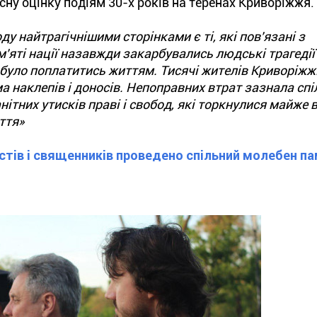
сну оцінку подіям 30-х років на теренах Криворіжжя.
оду найтрагічнішими сторінками є ті, які пов'язані з
'яті нації назавжди закарбувались людські трагедії
 було поплатитись життям. Тисячі жителів Криворіжж
а наклепів і доносів. Непоправних втрат зазнала сп
ітних утисків праві і свобод, які торкнулися майже в
ття»
істів і священників проведено спільний молебен па