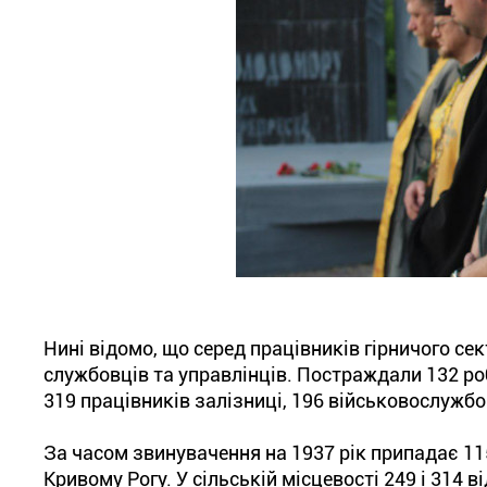
Нині відомо, що серед працівників гірничого сек
службовців та управлінців. Постраждали 132 робі
319 працівників залізниці, 196 військовослужбов
За часом звинувачення на 1937 рік припадає 1157 
Кривому Рогу. У сільській місцевості 249 і 314 в