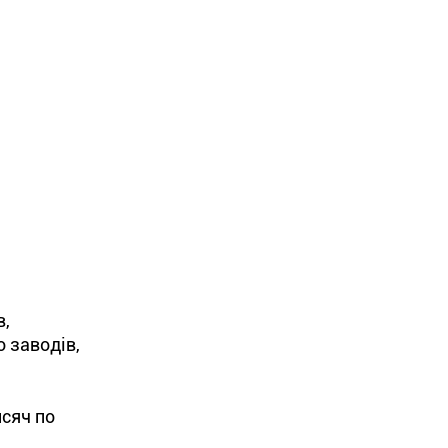
в,
о заводів,
исяч по