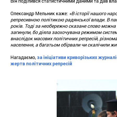
Він поділився статистичними даними та дав вла
Олександр Мельник каже:
«В історії нашого нар
репресивною політикою радянської влади. В пам
років. Тоді за необережно сказане слово можна
загинули, бо діяла заохочувана режимом систем
внаслідок масових політичних репресій, різноман
населення, а багатьом обірвали чи скалічили жи
Нагадаємо,
за ініціативи криворізьких журнал
жертв політичних репресій