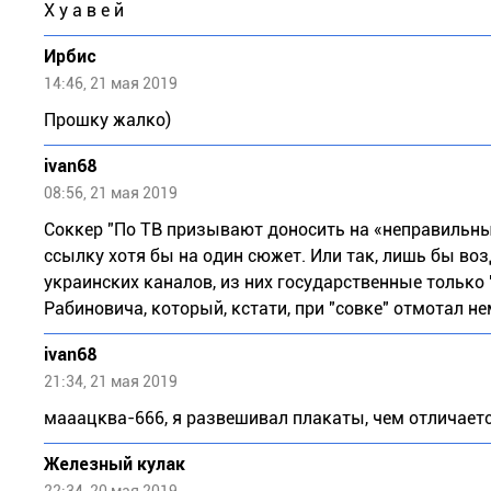
Х у а в е й
Ирбис
14:46, 21 мая 2019
Прошку жалко)
ivan68
08:56, 21 мая 2019
Соккер "По ТВ призывают доносить на «неправильных
ссылку хотя бы на один сюжет. Или так, лишь бы воз
украинских каналов, из них государственные только 
Рабиновича, который, кстати, при "совке" отмотал не
ivan68
21:34, 21 мая 2019
мааацква-666, я развешивал плакаты, чем отличается 
Железный кулак