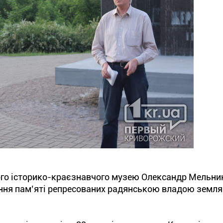
ого історико-краєзнавчого музею Олександр Мельни
ння пам’яті репресованих радянською владою земля