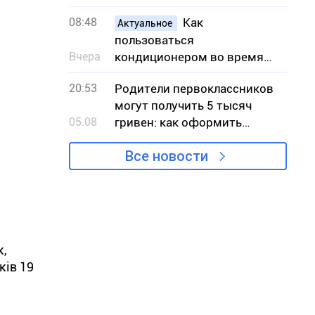
по количеству пожаров в
08:48
Как
экосистемах
Актуальное
пользоваться
Вчера
кондиционером во время
жары, чтобы снизить риск
20:53
Родители первоклассников
вынужденных отключений
могут получить 5 тысяч
света
05.08
гривен: как оформить
«Пакет школьника»
Все новости
к,
ків 19