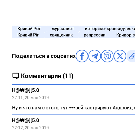
Кривой Рог
журналист
историко-краеведческ
Кривий Ріг
священник
репрессии
Криворіз
Поделиться в соцсетях
Комментарии (11)
H@₩@][5.0
22:11, 20 мая 2019
Ну и что нам с этого, тут ***вей кастрируют Андроид
H@₩@][5.0
22:12, 20 мая 2019