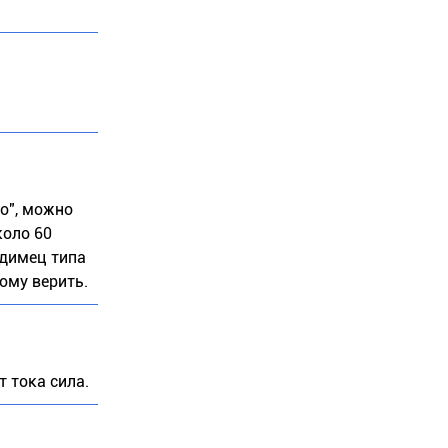
о", можно
коло 60
одимец типа
тому верить.
т тока сила.