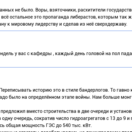
анных не было. Воры, взяточники, расхитители государст
А всё остальное это пропаганда либерастов, которым так 
ану к мировому лидерству и сделав из неё сверхдержаву.
ендель у вас с кафедры , каждый день головой на пол падае
 Переписывать историю это в стиле бандерлогов. То гавно
 надо было на определённом этапе войны. Нам больше мон
 предложил вместо строительства в две очереди и установ
одну очередь, сократив число гидроагрегатов с 13 до 9 и
ась общая мощность ГЭС до 540 тыс. кВт.