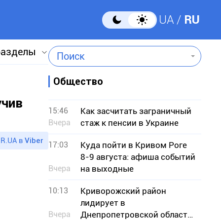
UA
RU
разделы
Поиск
Общество
учив
15:46
Как засчитать заграничный
Вчера
стаж к пенсии в Украине
R.UA в
Viber
17:03
Куда пойти в Кривом Роге
8-9 августа: афиша событий
Вчера
на выходные
10:13
Криворожский район
лидирует в
Вчера
Днепропетровской области