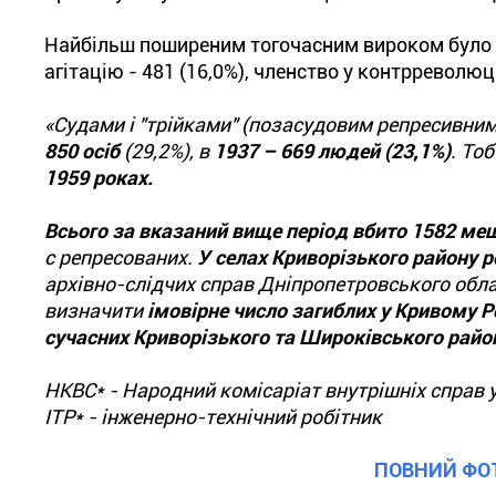
Найбільш поширеним тогочасним вироком було ш
агітацію - 481 (16,0%), членство у контрреволюці
«Судами і "трійками" (позасудовим репресивним
850 осіб
(29,2%), в
1937 – 669 людей (23,1%)
. Тоб
1959 роках.
Всього за вказаний вище період вбито 1582 меш
с репресованих.
У селах Криворізького району р
архівно-слідчих справ Дніпропетровського облас
визначити
імовірне число загиблих у Кривому Ро
сучасних Криворізького та Широківського районів
НКВС* - Народний комісаріат внутрішніх справ у
ІТР* - інженерно-технічний робітник
ПОВНИЙ ФО