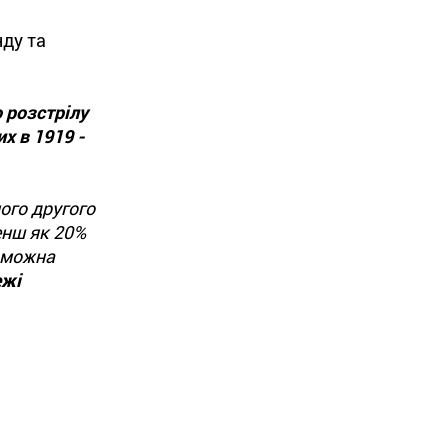
нду та
 розстрілу
их в 1919 -
ого другого
енш як 20%
, можна
ежі