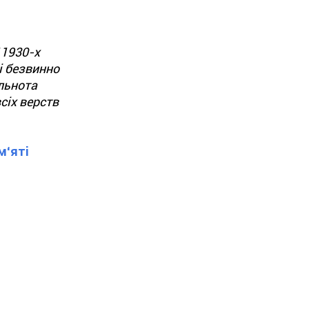
 1930-х
і безвинно
ільнота
сіх верств
м‘яті