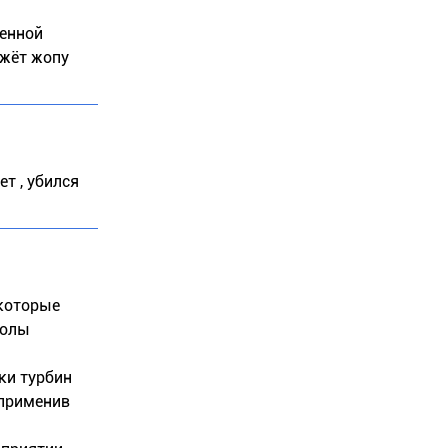
венной
жжёт жопу
т , убился
 которые
голы
ки турбин
 применив