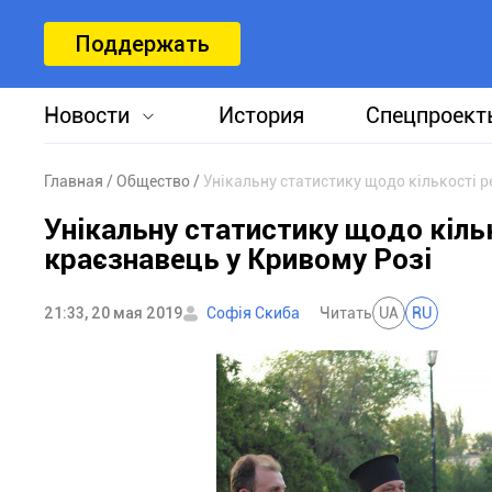
Поддержать
Новости
История
Спецпроект
Главная
Общество
Унікальну статистику щодо кількості р
Унікальну статистику щодо кільк
краєзнавець у Кривому Розі
21:33, 20 мая 2019
Софія Скиба
Читать
UA
RU