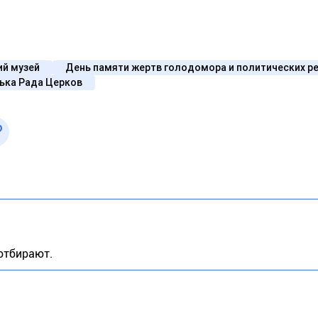
ий музей
День памяти жертв голодомора и политических р
ька Рада Церков
 отбирают.