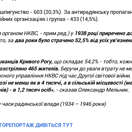
пигунство - 603 (20,3%). За антирадянську пропага
йних організаціях і групах - 433 (14,5%).
 органом НКВС, - прим.ред.) у
1938 році приречено до
то, за
два роки було страчено 52,5% від усіх ув'язнен
канців Кривого Рогу,
що складає 54,2% - тобто, кожн
озстріляно 465 жителів.
Беручи до уваги втрату не м
ного управління НКВС під час Другої світової війни
зі не менш як в 4 тисячі, а в сільській місцевості (м
) - в 1,2 тисяч осіб»
, - сказав Олександр Мельник.
 часи радянської влади (1934 – 1946 роки)
ТОРЕПОРТАЖ ДИВІТЬСЯ ТУТ