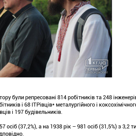
тору були репресовані 814 робітників та 248 інженері
тників і 68 ІТРівців* металургійного і коксохімічног
ців і 197 будівельників.
осіб (37,2%), а на 1938 рік – 981 осіб (31,5%) з 3,2 т
ідповідно.