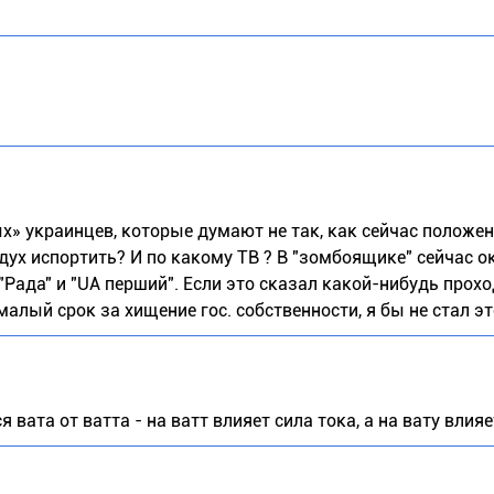
» украинцев, которые думают не так, как сейчас положен
дух испортить? И по какому ТВ ? В "зомбоящике" сейчас о
"Рада" и "UA перший". Если это сказал какой-нибудь прох
малый срок за хищение гос. собственности, я бы не стал э
вата от ватта - на ватт влияет сила тока, а на вату влияе