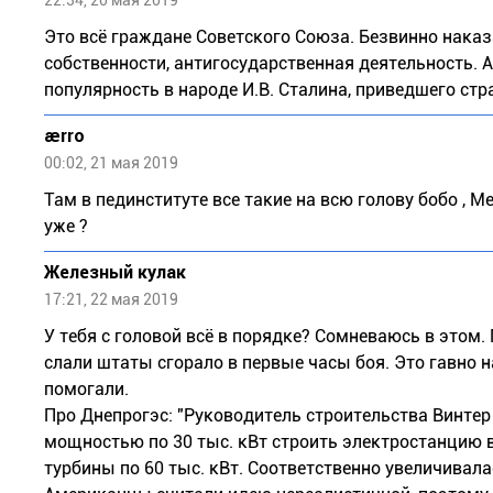
22:34, 20 мая 2019
Это всё граждане Советского Союза. Безвинно наказ
собственности, антигосударственная деятельность. 
популярность в народе И.В. Сталина, приведшего стр
aerro
00:02, 21 мая 2019
Там в пединституте все такие на всю голову бобо , М
уже ?
Железный кулак
17:21, 22 мая 2019
У тебя с головой всё в порядке? Сомневаюсь в этом.
слали штаты сгорало в первые часы боя. Это гавно
помогали.
Про Днепрогэс: "Руководитель строительства Винтер
мощностью по 30 тыс. кВт строить электростанцию в 
турбины по 60 тыс. кВт. Соответственно увеличивал