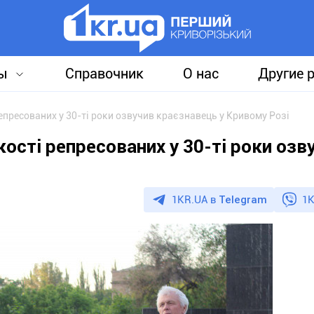
ы
Справочник
О нас
Другие 
епресованих у 30-ті роки озвучив краєзнавець у Кривому Розі
ості репресованих у 30-ті роки озв
1KR.UA в
Telegram
1K