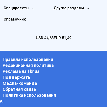
Спецпроекты
Другие разделы
Справочник
USD
44,63
EUR
51,49
Правила использования
Редакционная политика
Реклама на 1kr.ua
Поддержать
Медиа-команда
Обратная связь
Политика использования
АI