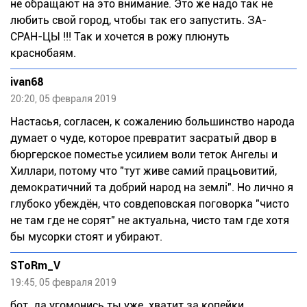
не обращают на это внимание. Это же надо так не
любить свой город, чтобы так его запустить. ЗА-
СРАН-ЦЫ !!! Так и хочется в рожу плюнуть
краснобаям.
ivan68
20:20, 05 февраля 2019
Настасья, согласен, к сожалению большинство народа
думает о чуде, которое превратит засратый двор в
бюргерское поместье усилием воли теток Ангелы и
Хиллари, потому что "тут живе самий працьовитий,
демократичний та добрий народ на землі". Но лично я
глубоко убеждён, что совдеповская поговорка "чисто
не там где не сорят" не актуальна, чисто там где хотя
бы мусорки стоят и убирают.
SToRm_V
19:45, 05 февраля 2019
бот. да угомонись ты уже. хватит за копейки