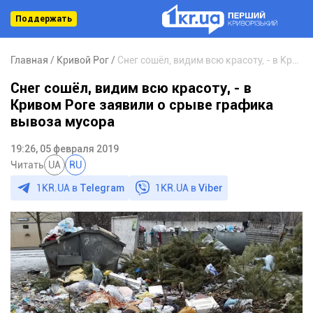
Поддержать
Главная
Кривой Рог
Снег сошёл, видим всю красоту, - в Кривом Роге заявили о срыве графика вывоза мусора
Снег сошёл, видим всю красоту, - в
Кривом Роге заявили о срыве графика
вывоза мусора
19:26, 05 февраля 2019
Читать
UA
RU
1KR.UA в
Telegram
1KR.UA в
Viber