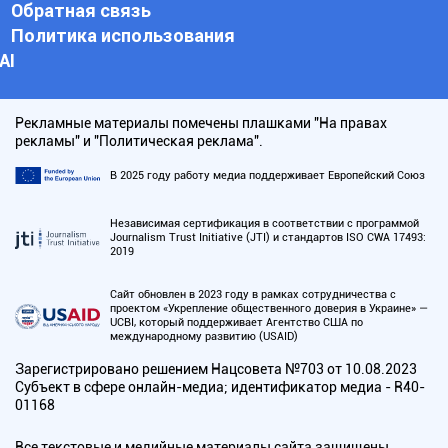
Обратная связь
Политика использования
АI
Рекламные материалы помечены плашками "На правах
рекламы" и "Политическая реклама".
В 2025 году работу медиа поддерживает Европейский Союз
Независимая сертификация в соответствии с программой
Journalism Trust Initiative (JTI) и стандартов ISO CWA 17493:
2019
Сайт обновлен в 2023 году в рамках сотрудничества с
проектом «Укрепление общественного доверия в Украине» —
UCBI, который поддерживает Агентство США по
международному развитию (USAID)
Зарегистрировано решением Нацсовета №703 от 10.08.2023
Субъект в сфере онлайн-медиа; идентификатор медиа - R40-
01168
Все текстовые и медийные материалы сайта защищены