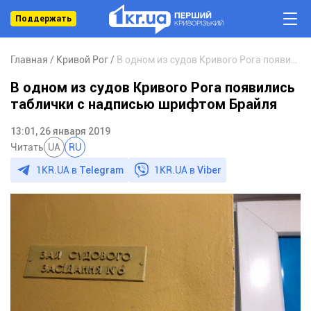
Поддержать
Главная
Кривой Рог
В одном из судов Кривого Рога появились таблички с надписью шрифтом Брайля
В одном из судов Кривого Рога появились
таблички с надписью шрифтом Брайля
13:01, 26 января 2019
Читать
UA
RU
1KR.UA в
Telegram
1KR.UA в
Viber