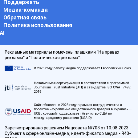
Поддержать
Медиа-команда
Обратная связь
Политика использования
АI
Рекламные материалы помечены плашками "На правах
рекламы" и "Политическая реклама".
В 2025 году работу медиа поддерживает Европейский Союз
Независимая сертификация в соответствии с программой
Journalism Trust Initiative (JTI) и стандартов ISO CWA 17493:
2019
Сайт обновлен в 2023 году в рамках сотрудничества с
проектом «Укрепление общественного доверия в Украине» —
UCBI, который поддерживает Агентство США по
международному развитию (USAID)
Зарегистрировано решением Нацсовета №703 от 10.08.2023
Субъект в сфере онлайн-медиа; идентификатор медиа - R40-