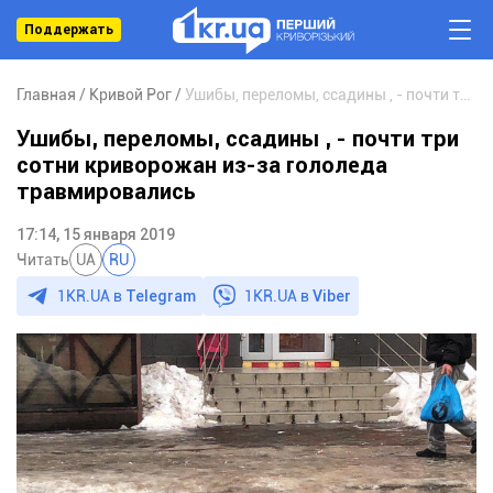
Поддержать
Главная
Кривой Рог
Ушибы, переломы, ссадины , - почти три сотни криворожан из-за гололеда травмировались
Ушибы, переломы, ссадины , - почти три
сотни криворожан из-за гололеда
травмировались
17:14, 15 января 2019
Читать
UA
RU
1KR.UA в
Telegram
1KR.UA в
Viber