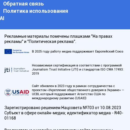
Обратная связь
Политика использования
АI
Рекламные материалы помечены плашками "На правах
рекламы" и "Политическая реклама".
В 2025 году работу медиа поддерживает Европейский Союз
Независимая сертификация в соответствии с программой
Journalism Trust Initiative (JTI) и стандартов ISO CWA 17493:
2019
Сайт обновлен в 2023 году в рамках сотрудничества с
проектом «Укрепление общественного доверия в Украине» —
UCBI, который поддерживает Агентство США по
международному развитию (USAID)
Зарегистрировано решением Нацсовета №703 от 10.08.2023
Субъект в сфере онлайн-медиа; идентификатор медиа - R40-
01168