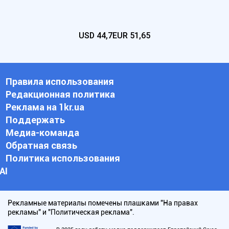
USD
44,7
EUR
51,65
Правила использования
Редакционная политика
Реклама на 1kr.ua
Поддержать
Медиа-команда
Обратная связь
Политика использования
АI
Рекламные материалы помечены плашками "На правах
рекламы" и "Политическая реклама".