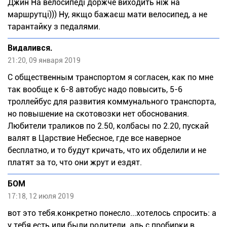
Джин На велосипеді доржче виходить ніж на
маршрутці))) Ну, якщо бажаєш мати велосипед, а не
тарантайку з педалями.
Видалився.
21:20, 09 января 2019
С общественным транспортом я согласен, как по мне
так вообще к 6-8 автобус надо повысить, 5-6
троллейбус для развития коммунального транспорта,
но повышение на скотовозки нет обоснования.
Любители траликов по 2.50, колбасы по 2.20, пускай
валят в Царствие Небесное, где все наверное
бесплатно, и то будут кричать, что их обделили и не
платят за то, что они жрут и ездят.
БОМ
17:18, 12 июля 2019
вот это тебя.конкретно понесло...хотелось спросить: а
у тебя есть или были родители. аль с пробирки в