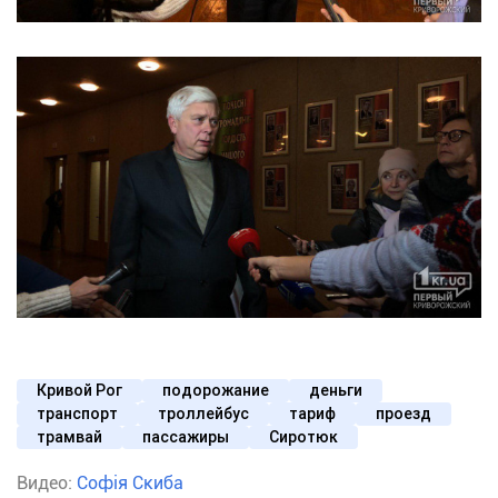
Кривой Рог
подорожание
деньги
транспорт
троллейбус
тариф
проезд
трамвай
пассажиры
Сиротюк
Видео:
Софія Скиба