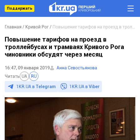
Поддержать
Главная
Кривой Рог
Повышение тарифов на проезд в троллейбусах и трамваях Кривого Рога чиновники обсудят через месяц
Повышение тарифов на проезд в
троллейбусах и трамваях Кривого Рога
чиновники обсудят через месяц
16:47, 09 января 2019
Анна Севостьянова
Читать
UA
RU
1KR.UA в
Telegram
1KR.UA в
Viber