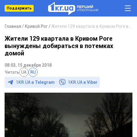
Поддержать
Главная
Кривой Рог
Жители 129 квартала в Кривом Роге вынуждены добираться в потемках домой
Жители 129 квартала в Кривом Роге
вынуждены добираться в потемках
домой
08:03, 15 декабря 2018
Читать
UA
RU
1KR.UA в
Telegram
1KR.UA в
Viber