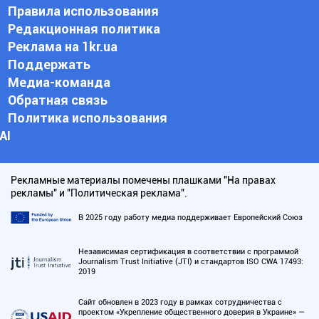
Правила использования
Редакционная политика
Реклама на 1kr.ua
Поддержать
Медиа-команда
Обратная связь
Политика использования
АI
Рекламные материалы помечены плашками "На правах
рекламы" и "Политическая реклама".
В 2025 году работу медиа поддерживает Европейский Союз
Независимая сертификация в соответствии с программой
Journalism Trust Initiative (JTI) и стандартов ISO CWA 17493:
2019
Сайт обновлен в 2023 году в рамках сотрудничества с
проектом «Укрепление общественного доверия в Украине» —