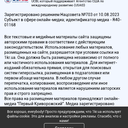
UCBI, который поддерживает Агентство США по
международному развитию (USAID)
Зарегистрировано решением Нацсовета №703 от 10.08.2023
Субъект в сфере онлайн-медиа; идентификатор медиа - R40-
01168
Все текстовые и медийные материалы сайта защищены
авторскими правами в соответствии с действующим
законодательством. Использование любых материалов,
размещенных на сайте, разрешается при условии ссылки на
1kr.ua. Она должна быть размещена независимо от полного
или частичного использования материалов. Для интернет-
изданий обязательна прямая, открытая для поисковых
систем гиперссылка, размещенная в подзаголовке или
первом абзаце материала. В любом другом случае
перепечатка, копирование, воспроизведение или иное
использование материалов является нарушением авторских
прав и строго запрещено.
Все права на размещение материалов принадлежат онлайн-
медиа "Первый Криворожский". Медиа зарегистрировано
Национальным советом Украины по вопросам телевидения и
Все хорошо, everybody! Просто предупреждаем, что 1kr.ua использует
радиовещания.
файлы cookie. Это для анализа и настройки рекламы. Спасибо, что с
нами!
Copyright © 2010 - 2026 Все права защищены