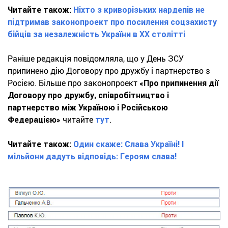
Читайте також:
Ніхто з криворізьких нардепів не
підтримав законопроект про посилення соцзахисту
бійців за незалежність України в XX столітті
Раніше редакція повідомляла, що у День ЗСУ
припинено дію Договору про дружбу і партнерство з
Росією. Більше про законопроект
«Про припинення дії
Договору про дружбу, співробітництво і
партнерство між Україною і Російською
Федерацією»
читайте
тут
.
Читайте також:
Один скаже: Слава Україні! І
мільйони дадуть відповідь: Героям слава!