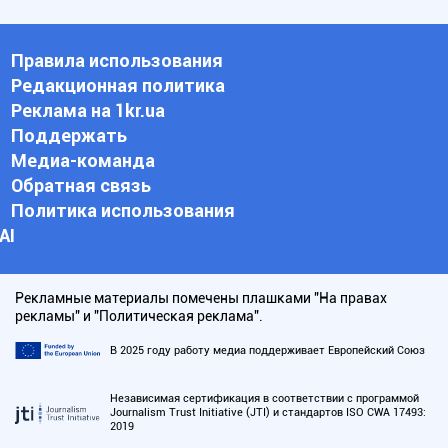
Правила использования
Редакционная политика
Реклама на 1kr.ua
Поддержать
Медиа-команда
Обратная связь
Политика использования
АI
Рекламные материалы помечены плашками "На правах
рекламы" и "Политическая реклама".
В 2025 году работу медиа поддерживает Европейский Союз
Независимая сертификация в соответствии с программой
Journalism Trust Initiative (JTI) и стандартов ISO CWA 17493:
2019