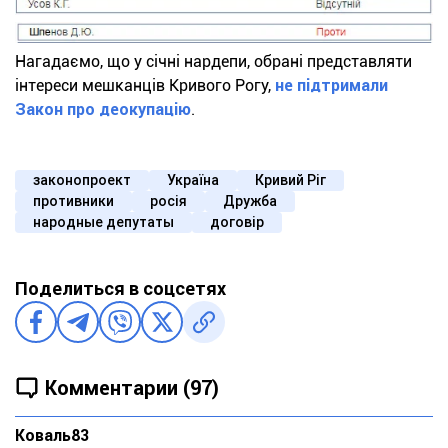
Нагадаємо, що у січні нардепи, обрані представляти
інтереси мешканців Кривого Рогу,
не підтримали
Закон про деокупацію
.
законопроект
Україна
Кривий Ріг
противники
росія
Дружба
народные депутаты
договір
Поделиться в соцсетях
Комментарии (97)
Коваль83