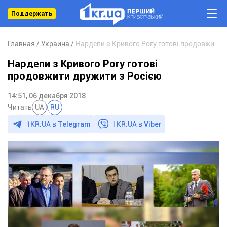
Поддержать
Главная
Украина
Нардепи з Кривого Рогу готові продовжити дружити з Росією
Нардепи з Кривого Рогу готові
продовжити дружити з Росією
14:51, 06 декабря 2018
Читать
UA
RU
1KR.UA в
Telegram
1KR.UA в
Viber