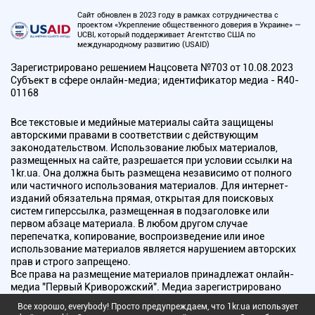
Сайт обновлен в 2023 году в рамках сотрудничества с
проектом «Укрепление общественного доверия в Украине» —
UCBI, который поддерживает Агентство США по
международному развитию (USAID)
Зарегистрировано решением Нацсовета №703 от 10.08.2023
Субъект в сфере онлайн-медиа; идентификатор медиа - R40-
01168
Все текстовые и медийные материалы сайта защищены
авторскими правами в соответствии с действующим
законодательством. Использование любых материалов,
размещенных на сайте, разрешается при условии ссылки на
1kr.ua. Она должна быть размещена независимо от полного
или частичного использования материалов. Для интернет-
изданий обязательна прямая, открытая для поисковых
систем гиперссылка, размещенная в подзаголовке или
первом абзаце материала. В любом другом случае
перепечатка, копирование, воспроизведение или иное
использование материалов является нарушением авторских
прав и строго запрещено.
Все права на размещение материалов принадлежат онлайн-
медиа "Первый Криворожский". Медиа зарегистрировано
Национальным советом Украины по вопросам телевидения и
Все хорошо, everybody! Просто предупреждаем, что 1kr.ua использует
радиовещания.