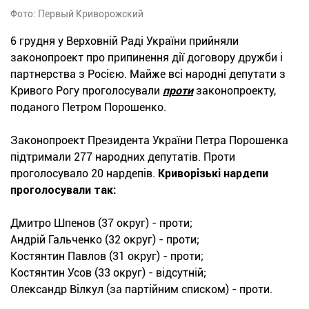
Фото: Первый Криворожский
6 грудня у Верховній Раді України прийняли
законопроект про припинення дії договору дружби і
партнерства з Росією. Майже всі народні депутати з
Кривого Рогу проголосували
проти
законопроекту,
поданого Петром Порошенко.
Законопроект Президента України Петра Порошенка
підтримали 277 народних депутатів. Проти
проголосувало 20 нардепів.
Криворізькі нардепи
проголосували так:
Дмитро Шпенов (37 округ) - проти;
Андрій Гальченко (32 округ) - проти;
Костянтин Павлов (31 округ) - проти;
Костянтин Усов (33 округ) - відсутній;
Олександр Вілкул (за партійним списком) - проти.