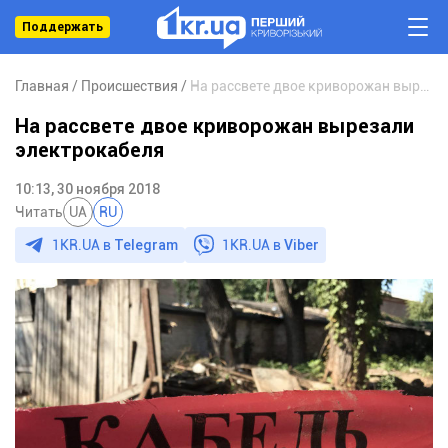
Поддержать
Главная
Происшествия
На рассвете двое криворожан вырезали электрокабеля
На рассвете двое криворожан вырезали
электрокабеля
10:13, 30 ноября 2018
Читать
UA
RU
1KR.UA в
Telegram
1KR.UA в
Viber