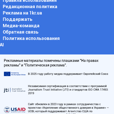
Правила использования
Редакционная политика
Реклама на 1kr.ua
Поддержать
Медиа-команда
Обратная связь
Политика использования
АI
Рекламные материалы помечены плашками "На правах
рекламы" и "Политическая реклама".
В 2025 году работу медиа поддерживает Европейский Союз
Независимая сертификация в соответствии с программой
Journalism Trust Initiative (JTI) и стандартов ISO CWA 17493:
2019
Сайт обновлен в 2023 году в рамках сотрудничества с
проектом «Укрепление общественного доверия в Украине» —
UCBI, который поддерживает Агентство США по