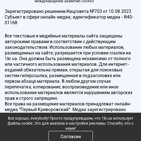
международному развитию (USAID)
Зарегистрировано решением Нацсовета №703 от 10.08.2023
Субъект в сфере онлайн-медиа; идентификатор медиа - R40-
01168
Все текстовые и медийные материалы сайта защищены
авторскими правами в соответствии с действующим
законодательством. Использование любых материалов,
размещенных на сайте, разрешается при условии ссылки на
1kr.ua. Она должна быть размещена независимо от полного
или частичного использования материалов. Для интернет-
изданий обязательна прямая, открытая для поисковых
систем гиперссылка, размещенная в подзаголовке или
первом абзаце материала. В любом другом случае
перепечатка, копирование, воспроизведение или иное
использование материалов является нарушением авторских
прав и строго запрещено.
Все права на размещение материалов принадлежат онлайн-
медиа "Первый Криворожский". Медиа зарегистрировано
Национальным советом Украины по вопросам телевидения и
Все хорошо, everybody! Просто предупреждаем, что 1kr.ua использует
радиовещания.
файлы cookie. Это для анализа и настройки рекламы. Спасибо, что с
нами!
Copyright © 2010 - 2026 Все права защищены
Согласен