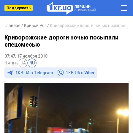
Поддержать
Главная
Кривой Рог
Криворожские дороги ночью посыпали спецсмесью
Криворожские дороги ночью посыпали
спецсмесью
07:47, 17 ноября 2018
Читать
UA
RU
1KR.UA в
Telegram
1KR.UA в
Viber