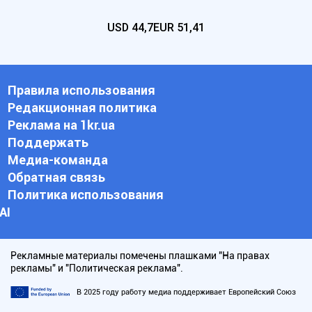
USD
44,7
EUR
51,41
Правила использования
Редакционная политика
Реклама на 1kr.ua
Поддержать
Медиа-команда
Обратная связь
Политика использования
АI
Рекламные материалы помечены плашками "На правах
рекламы" и "Политическая реклама".
В 2025 году работу медиа поддерживает Европейский Союз