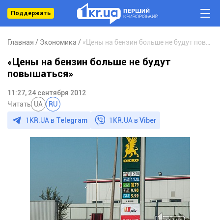
Поддержать
Главная
Экономика
«Цены на бензин больше не будут повышаться»
«Цены на бензин больше не будут
повышаться»
11:27, 24 сентября 2012
Читать
UA
RU
1KR.UA в
Telegram
1KR.UA в
Viber