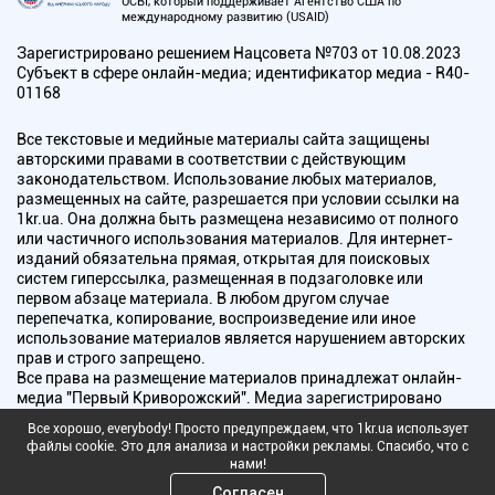
UCBI, который поддерживает Агентство США по
международному развитию (USAID)
Зарегистрировано решением Нацсовета №703 от 10.08.2023
Субъект в сфере онлайн-медиа; идентификатор медиа - R40-
01168
Все текстовые и медийные материалы сайта защищены
авторскими правами в соответствии с действующим
законодательством. Использование любых материалов,
размещенных на сайте, разрешается при условии ссылки на
1kr.ua. Она должна быть размещена независимо от полного
или частичного использования материалов. Для интернет-
изданий обязательна прямая, открытая для поисковых
систем гиперссылка, размещенная в подзаголовке или
первом абзаце материала. В любом другом случае
перепечатка, копирование, воспроизведение или иное
использование материалов является нарушением авторских
прав и строго запрещено.
Все права на размещение материалов принадлежат онлайн-
медиа "Первый Криворожский". Медиа зарегистрировано
Национальным советом Украины по вопросам телевидения и
Все хорошо, everybody! Просто предупреждаем, что 1kr.ua использует
радиовещания.
файлы cookie. Это для анализа и настройки рекламы. Спасибо, что с
нами!
Copyright © 2010 - 2026 Все права защищены
Согласен