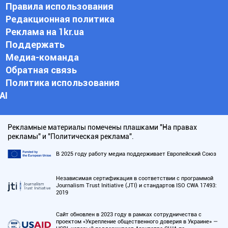
Правила использования
Редакционная политика
Реклама на 1kr.ua
Поддержать
Медиа-команда
Обратная связь
Политика использования
АI
Рекламные материалы помечены плашками "На правах
рекламы" и "Политическая реклама".
В 2025 году работу медиа поддерживает Европейский Союз
Независимая сертификация в соответствии с программой
Journalism Trust Initiative (JTI) и стандартов ISO CWA 17493:
2019
Сайт обновлен в 2023 году в рамках сотрудничества с
проектом «Укрепление общественного доверия в Украине» —