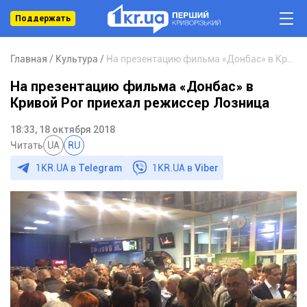
Поддержать
Главная
Культура
На презентацию фильма «Донбас» в Кривой Рог приехал режиссер Лозница
На презентацию фильма «Донбас» в
Кривой Рог приехал режиссер Лозница
18:33, 18 октября 2018
Читать
UA
RU
1KR.UA в
Telegram
1KR.UA в
Viber