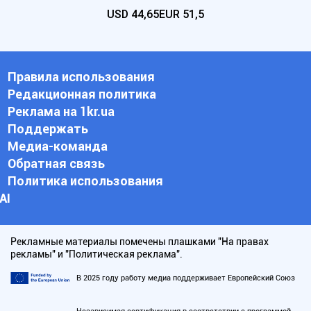
USD
44,65
EUR
51,5
Правила использования
Редакционная политика
Реклама на 1kr.ua
Поддержать
Медиа-команда
Обратная связь
Политика использования
АI
Рекламные материалы помечены плашками "На правах
рекламы" и "Политическая реклама".
В 2025 году работу медиа поддерживает Европейский Союз