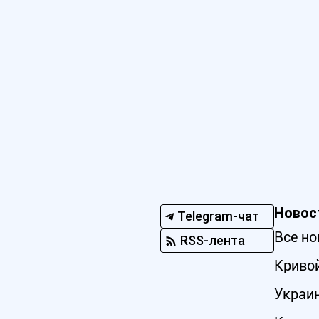
Новос
Telegram-чат
Все но
RSS-лента
Кривой
Украи