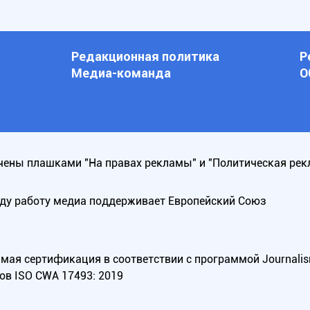
Редакционная политика
Р
Медиа-команда
О
ены плашками "На правах рекламы" и "Политическая рек
оду работу медиа поддерживает Европейский Союз
ая сертификация в соответствии с программой Journalism Tr
ов ISO CWA 17493: 2019