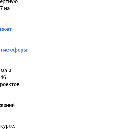
пертную
7 на
джет -
итие сферы
зма и
 46
проектов
ожений
курсе.