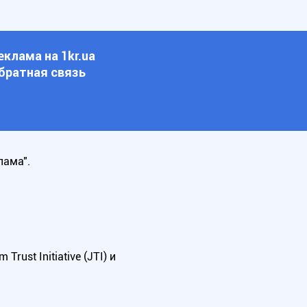
еклама на 1kr.ua
братная связь
лама".
ust Initiative (JTI) и