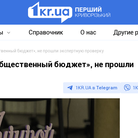
ы
Справочник
О нас
Другие 
твенный бюджет», не прошли экспертную проверку
Общественный бюджет», не прошли
1KR.UA в
Telegram
1K