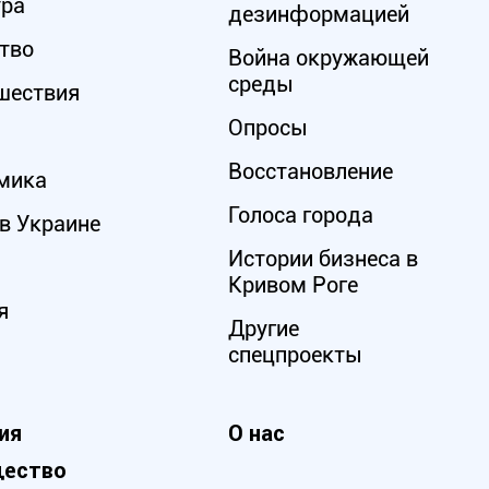
ура
дезинформацией
тво
Война окружающей
среды
шествия
Опросы
Восстановление
мика
Голоса города
в Украине
Истории бизнеса в
Кривом Роге
я
Другие
спецпроекты
ия
О нас
ество