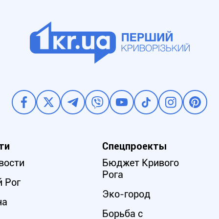
ти
Спецпроекты
вости
Бюджет Кривого
Рога
 Рог
Эко-город
на
Борьба с