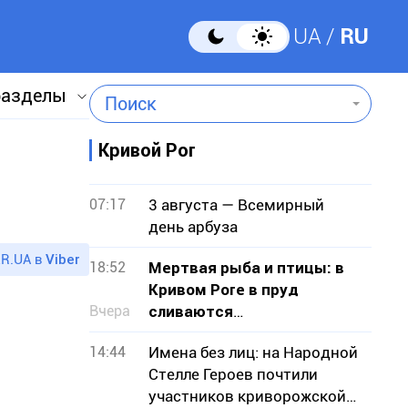
UA
RU
разделы
Поиск
Кривой Рог
07:17
3 августа — Всемирный
день арбуза
R.UA в
Viber
18:52
Мертвая рыба и птицы: в
Кривом Роге в пруд
Вчера
сливаются
канализационные стоки
14:44
Имена без лиц: на Народной
Стелле Героев почтили
участников криворожской