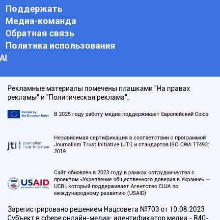
Поддержать
Медиа-команда
Обратная связь
Политика использования
АI
Рекламные материалы помечены плашками "На правах
рекламы" и "Политическая реклама".
В 2025 году работу медиа поддерживает Европейский Союз
Независимая сертификация в соответствии с программой
Journalism Trust Initiative (JTI) и стандартов ISO CWA 17493:
2019
Сайт обновлен в 2023 году в рамках сотрудничества с
проектом «Укрепление общественного доверия в Украине» —
UCBI, который поддерживает Агентство США по
международному развитию (USAID)
Зарегистрировано решением Нацсовета №703 от 10.08.2023
Субъект в сфере онлайн-медиа; идентификатор медиа - R40-