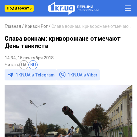
Поддержать
Главная
Кривой Рог
Слава воинам: криворожане отмечают День танкиста
Слава воинам: криворожане отмечают
День танкиста
14:34, 15 сентября 2018
Читать
UA
RU
1KR.UA в
Telegram
1KR.UA в
Viber