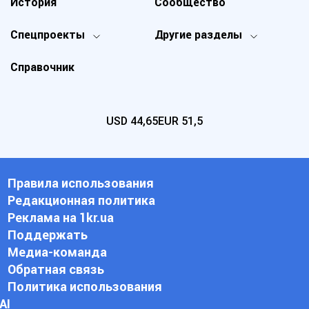
История
Сообщество
Спецпроекты
Другие разделы
Справочник
USD
44,65
EUR
51,5
Правила использования
Редакционная политика
Реклама на 1kr.ua
Поддержать
Медиа-команда
Обратная связь
Политика использования
АI