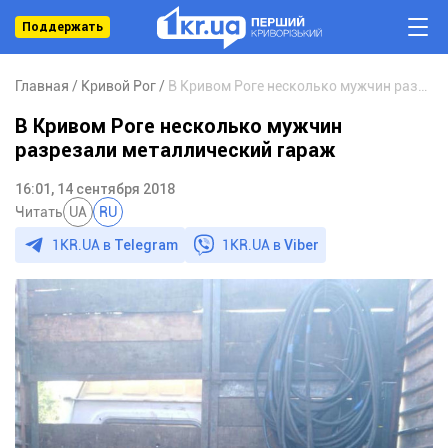
Поддержать
Главная
Кривой Рог
В Кривом Роге несколько мужчин разрезали металлический гараж
В Кривом Роге несколько мужчин
разрезали металлический гараж
16:01, 14 сентября 2018
Читать
UA
RU
1KR.UA в
Telegram
1KR.UA в
Viber