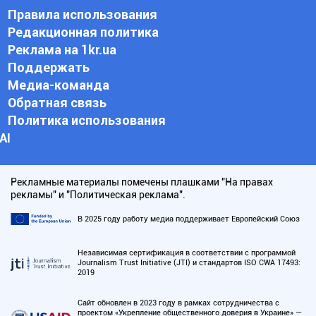
Правила использования
Редакционная политика
Реклама на 1kr.ua
Поддержать
Медиа-команда
Обратная связь
Политика использования
АI
Рекламные материалы помечены плашками "На правах
рекламы" и "Политическая реклама".
В 2025 году работу медиа поддерживает Европейский Союз
Независимая сертификация в соответствии с программой
Journalism Trust Initiative (JTI) и стандартов ISO CWA 17493:
2019
Сайт обновлен в 2023 году в рамках сотрудничества с
проектом «Укрепление общественного доверия в Украине» —