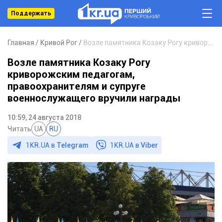
Поддержать
Главная
Кривой Рог
Возле памятника Козаку Рогу криворожским педагогам, правоохранителям и супруге военнослужащего вручили награды
Возле памятника Козаку Рогу
криворожским педагогам,
правоохранителям и супруге
военнослужащего вручили награды
10:59, 24 августа 2018
Читать
UA
RU
1KR.UA в
Telegram
1KR.UA в
Viber