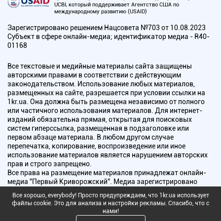
UCBI, который поддерживает Агентство США по
международному развитию (USAID)
Зарегистрировано решением Нацсовета №703 от 10.08.2023
Субъект в сфере онлайн-медиа; идентификатор медиа - R40-
01168
Все текстовые и медийные материалы сайта защищены
авторскими правами в соответствии с действующим
законодательством. Использование любых материалов,
размещенных на сайте, разрешается при условии ссылки на
1kr.ua. Она должна быть размещена независимо от полного
или частичного использования материалов. Для интернет-
изданий обязательна прямая, открытая для поисковых
систем гиперссылка, размещенная в подзаголовке или
первом абзаце материала. В любом другом случае
перепечатка, копирование, воспроизведение или иное
использование материалов является нарушением авторских
прав и строго запрещено.
Все права на размещение материалов принадлежат онлайн-
медиа "Первый Криворожский". Медиа зарегистрировано
Национальным советом Украины по вопросам телевидения и
Все хорошо, everybody! Просто предупреждаем, что 1kr.ua использует
радиовещания.
файлы cookie. Это для анализа и настройки рекламы. Спасибо, что с
нами!
Copyright © 2010 - 2026 Все права защищены