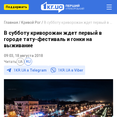
Поддержать
Главная
Кривой Рог
В субботу криворожан ждет первый в городе тату-фестиваль и гонки на выживание
В субботу криворожан ждет первый в
городе тату-фестиваль и гонки на
выживание
09:03, 18 августа 2018
Читать
UA
RU
1KR.UA в
Telegram
1KR.UA в
Viber