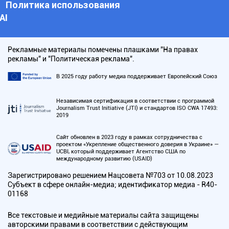
Политика использования
АI
Рекламные материалы помечены плашками "На правах
рекламы" и "Политическая реклама".
В 2025 году работу медиа поддерживает Европейский Союз
Независимая сертификация в соответствии с программой
Journalism Trust Initiative (JTI) и стандартов ISO CWA 17493:
2019
Сайт обновлен в 2023 году в рамках сотрудничества с
проектом «Укрепление общественного доверия в Украине» —
UCBI, который поддерживает Агентство США по
международному развитию (USAID)
Зарегистрировано решением Нацсовета №703 от 10.08.2023
Субъект в сфере онлайн-медиа; идентификатор медиа - R40-
01168
Все текстовые и медийные материалы сайта защищены
авторскими правами в соответствии с действующим